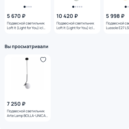
5 670 ₽
10 420 ₽
5 998 ₽
Подвесной светильник
Подвесной светильник
Подвесной св
Loft It (Light for You) icl
Loft It (Light for You) icl
Lussole E27 L
E27 2579-A
E27 2579-B
Вы просматривали
7 250 ₽
Подвесной светильник
Arte Lamp BOLLA-UNICA
60W E27 A1923SP-1BK