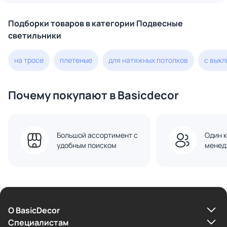
Подборки товаров в категории Подвесные
светильники
на тросе
плетеные
для натяжных потолков
с вык
Почему покупают в Basicdecor
Большой ассортимент с
Один к
удобным поиском
менед
О BasicDecor
Cпециалистам