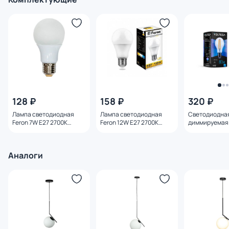
128 ₽
158 ₽
320 ₽
Лампа светодиодная
Лампа светодиодная
Светодиодна
Feron 7W E27 2700K
Feron 12W E27 2700K
диммируемая 
25444
25489
E27 8W 4000K
Аналоги