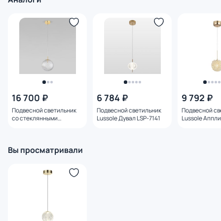
16 700 ₽
6 784 ₽
9 792 ₽
Подвесной светильник
Подвесной светильник
Подвесной св
со стеклянными
Lussole Дувал LSP-7141
Lussole Аппли
плафонами TK Lighting
8736
Cadix 4609 Gold
Вы просматривали