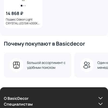
14 868 ₽
Подвес Odeon Light
CRYSTAL LED 5W 4000K
390лм 5008/5LA
Почему покупают в Basicdecor
Большой ассортимент с
Один к
удобным поиском
менед
О BasicDecor
Cпециалистам