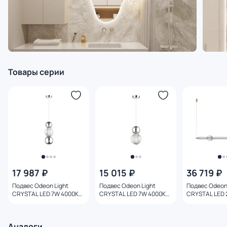
Товары серии
17 987 ₽
15 015 ₽
36 719 ₽
Подвес Odeon Light
Подвес Odeon Light
Подвес Odeon
CRYSTAL LED 7W 4000K
CRYSTAL LED 7W 4000K
CRYSTAL LED 
300Лм 5007/7LA
350Лм 5007/7L
2340лм 5008/
Аналоги