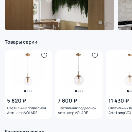
Товары серии
5 820 ₽
7 800 ₽
11 430 ₽
Светильник подвесной
Светильник подвесной
Светильник п
Arte Lamp VOLARE
Arte Lamp VOLARE
Arte Lamp VO
A1920SP-1AB
A1925SP-1AB
A1930SP-1AB
Комплектующие