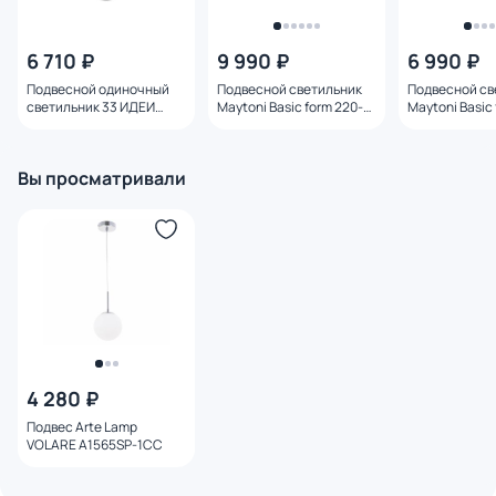
6 710 ₽
9 990 ₽
6 990 ₽
Подвесной одиночный
Подвесной светильник
Подвесной св
светильник 33 ИДЕИ
Maytoni Basic form 220-
Maytoni Basic 
PND024.002.114.067
240V IP20 MOD321PL-
220-240V IP20
01W1
MOD321PL-01
Вы просматривали
4 280 ₽
Подвес Arte Lamp
VOLARE A1565SP-1CC