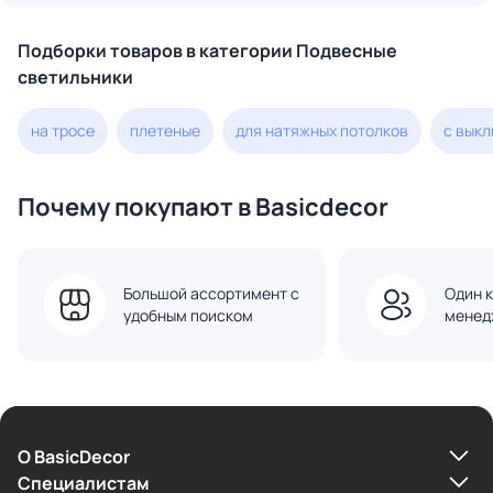
Подборки товаров в категории Подвесные
светильники
на тросе
плетеные
для натяжных потолков
с вык
Почему покупают в Basicdecor
Большой ассортимент с
Один к
удобным поиском
менед
О BasicDecor
Cпециалистам