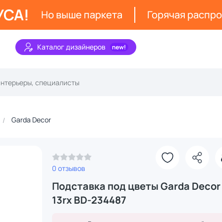
УСА!
Но выше паркета
Горячая распр
Каталог дизайнеров
Garda Decor
З
0 отзывов
Подставка под цветы Garda Decor
13rx BD-234487