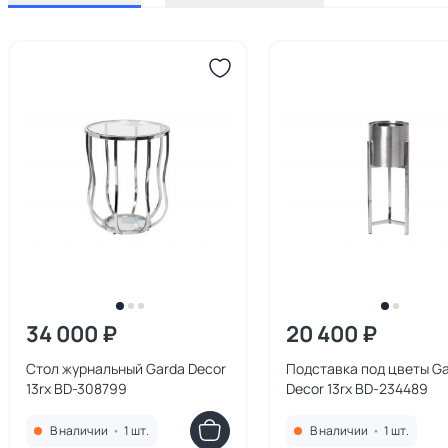
34 000 ₽
20 400 ₽
Стол журнальный Garda Decor
Подставка под цветы G
13rx BD-308799
Decor 13rx BD-234489
В наличии
•
1 шт.
В наличии
•
1 шт.