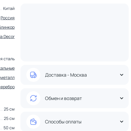
Китай
Россия
блинкор
a Decor
я сталь
кальные
Доставка - Москва
металл
серебро
Обмен и возврат
25 см
25 см
Способы оплаты
50 см