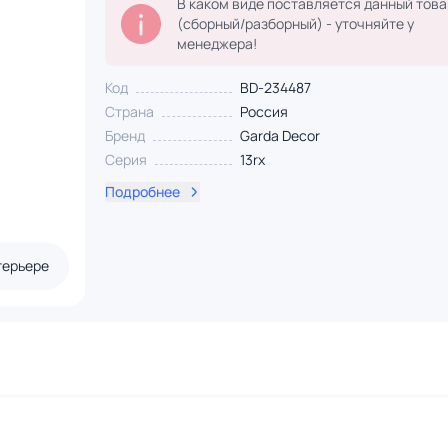
В каком виде поставляется данный това
(сборный/разборный) - уточняйте у
менеджера!
Код
BD-234487
Страна
Россия
Бренд
Garda Decor
Серия
13rx
Подробнее
терьере