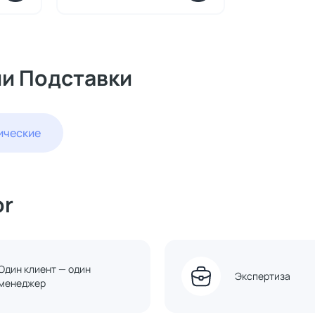
ии Подставки
ические
or
Один клиент — один
Экспертиза
менеджер