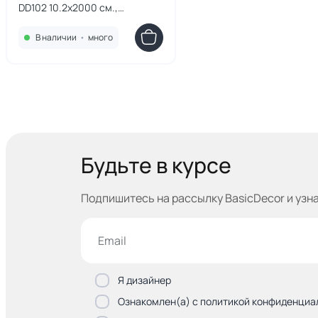
DD102 10.2х2000 см.,
полистирол
В наличии
•
много
Будьте в курсе
Подпишитесь на рассылку BasicDecor и узн
Я дизайнер
Ознакомлен(а) с политикой конфиденциа