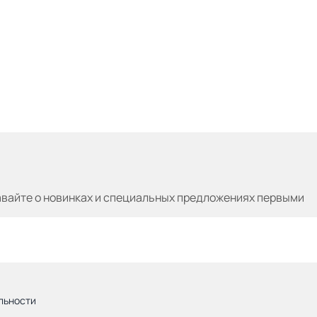
авайте
о новинках и специальных предложениях первыми
льности