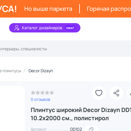
УСА!
Но выше паркета
Горячая распр
Каталог дизайнеров
е плинтусы
Decor Dizayn
0 отзывов
Плинтус широкий Decor Dizayn DD
10.2х2000 см., полистирол
Артикул
DD102