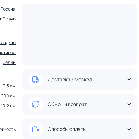
Россия
r Dizayn
гладкие
истирол
белый
Доставка - Москва
2.3 см
200 см
Обмен и возврат
10.2 см
Способы оплаты
отность