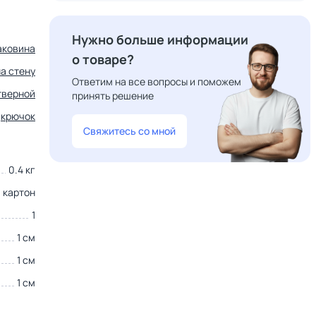
Нужно больше информации
аковина
о товаре?
на стену
Ответим на все вопросы и поможем
тверной
принять решение
крючок
Свяжитесь со мной
0.4 кг
картон
1
1 см
1 см
1 см