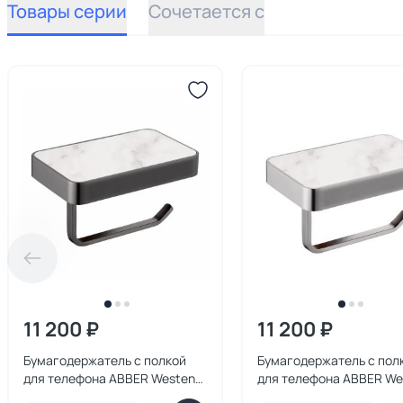
Товары серии
Сочетается с
11 200 ₽
11 200 ₽
Бумагодержатель с полкой
Бумагодержатель с пол
для телефона ABBER Westen
для телефона ABBER We
AA1730NG оружейная сталь
AA1730SP сатин