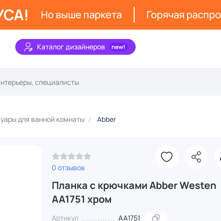
УСА!
Но выше паркета
Горячая распр
Каталог дизайнеров
уары для ванной комнаты
Abber
0 отзывов
Планка с крючками Abber Westen
AA1751 хром
Артикул
AA1751