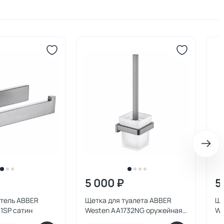
5 000 ₽
5
тель ABBER
Щетка для туалета ABBER
Ще
1SP сатин
Westen AA1732NG оружейная
We
сталь