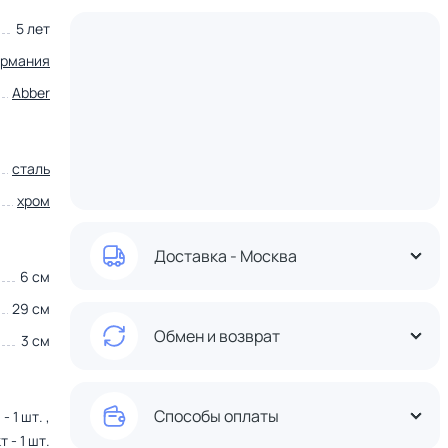
5 лет
ермания
Abber
сталь
хром
Доставка - Москва
6 см
29 см
Обмен и возврат
3 см
Способы оплаты
 1 шт. ,
 - 1 шт.