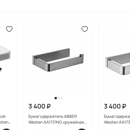
3 400 ₽
3 400 ₽
кой
Бумагодержатель ABBER
Бумагодержа
sten
Westen AA1731NG оружейная
Westen AA173
сталь