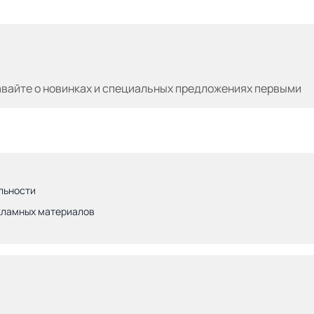
авайте
о новинках и специальных предложениях первыми
льности
кламных материалов