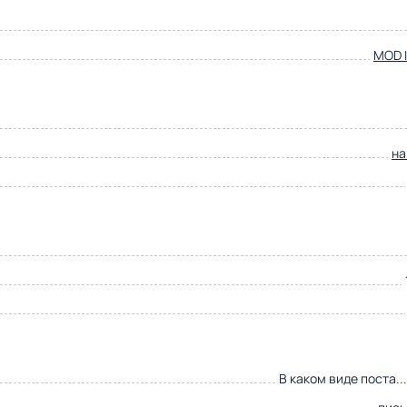
MOD I
на
В каком виде поста..