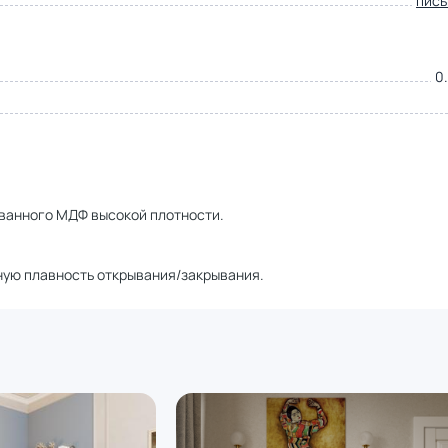
пис
0.
ованного МДФ высокой плотности.
ную плавность открывания/закрывания.