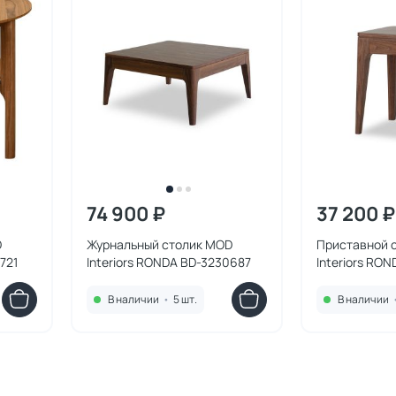
74 900 ₽
37 200 ₽
D
Журнальный столик MOD
Приставной 
721
Interiors RONDA BD-3230687
Interiors RO
BD-3230671
В наличии
•
5 шт.
В наличии