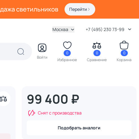
одажа светильников
Перейти
Москва
+7 (495) 230 73-99
0
0
0
Войти
Избранное
Сравнение
Корзина
99 400 ₽
акрыть
Снят с производства
Подобрать аналоги