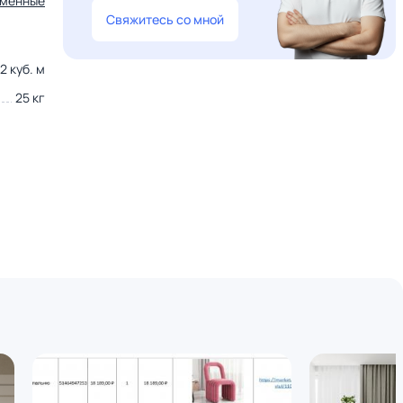
ьменные
Свяжитесь со мной
2 куб. м
25 кг