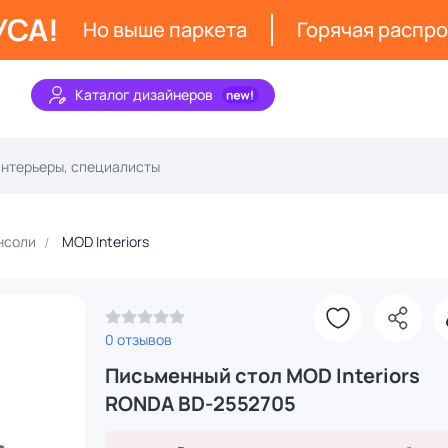
УСА!
Но выше паркета
Горячая распр
Каталог дизайнеров
нсоли
MOD Interiors
З
0 отзывов
Письменный стол MOD Interiors
RONDA BD-2552705