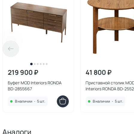
219 900 ₽
41 800 ₽
Буфет MOD Interiors RONDA
Приставной столик MO
BD-2855667
Interiors RONDA BD-2552
В наличии
•
5 шт.
В наличии
•
5 шт.
Аналоги