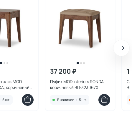
37 200 ₽
1
столик MOD
Пуфик MOD Interiors RONDA,
Ст
NDA, коричневый
коричневый BD-3230670
BD
•
5 шт.
В наличии
•
5 шт.