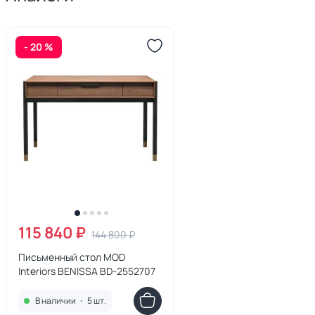
- 20 %
115 840 ₽
144 800 ₽
Письменный стол MOD
Interiors BENISSA BD-2552707
В наличии
•
5 шт.