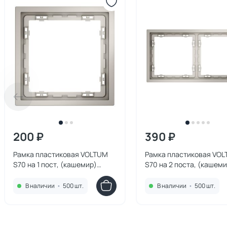
200 ₽
390 ₽
Рамка пластиковая VOLTUM
Рамка пластиковая VO
S70 на 1 пост, (кашемир)
S70 на 2 поста, (кашеми
VLS100103
VLS100203
В наличии
•
500 шт.
В наличии
•
500 шт.