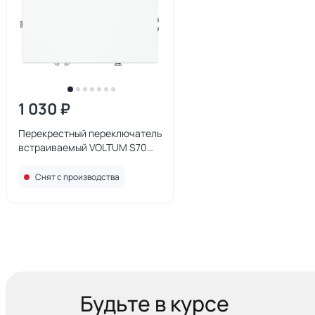
1 030 ₽
Перекрестный переключатель
встраиваемый VOLTUM S70
одноклавишный 10А, (белый
матовый) VLS010502
Снят с производства
Будьте в курсе