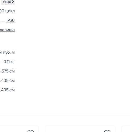
.
еще
00 цикл
IP30
клавиша
1 куб. м
0.11 кг
4.375 см
7.405 см
7.405 см