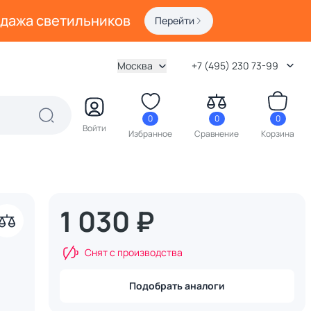
одажа светильников
Перейти
Москва
+7 (495) 230 73-99
0
0
0
Войти
Избранное
Сравнение
Корзина
1 030 ₽
акрыть
Снят с производства
Подобрать аналоги