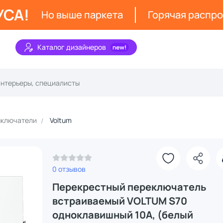
УСА!
Но выше паркета
Горячая распр
Каталог дизайнеров
ключатели
Voltum
З
0 отзывов
Перекрестный переключатель
встраиваемый VOLTUM S70
одноклавишный 10А, (белый