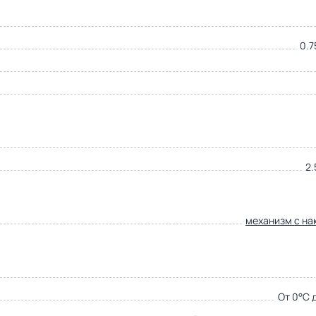
0.7
2.
механизм с на
От 0°С 