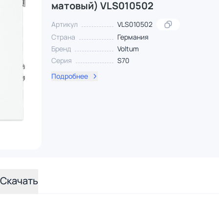
матовый) VLS010502
Артикул
VLS010502
Страна
Германия
Бренд
Voltum
Серия
S70
Подробнее
Скачать