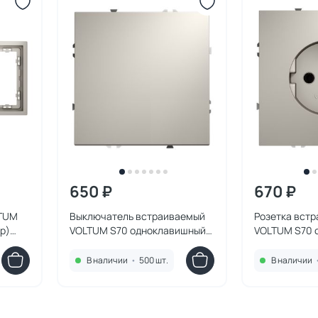
650 ₽
670 ₽
LTUM
Выключатель встраиваемый
Розетка вст
р)
VOLTUM S70 одноклавишный
VOLTUM S70 
10А, (кашемир) VLS010103
16А, (кашеми
В наличии
•
500 шт.
В наличии