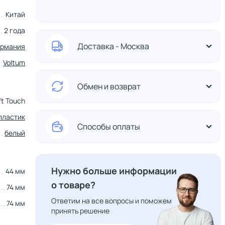
Китай
2 года
Доставка - Москва
ермания
Voltum
Обмен и возврат
ft Touch
пластик
Способы оплаты
белый
Нужно больше информации
44 мм
о товаре?
74 мм
Ответим на все вопросы и поможем
74 мм
принять решение