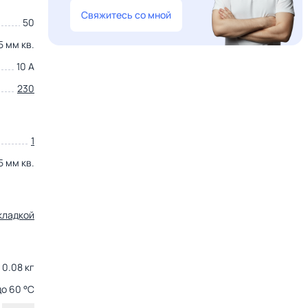
Свяжитесь со мной
50
5 мм кв.
10 А
230
1
5 мм кв.
кладкой
0.08 кг
до 60 °С