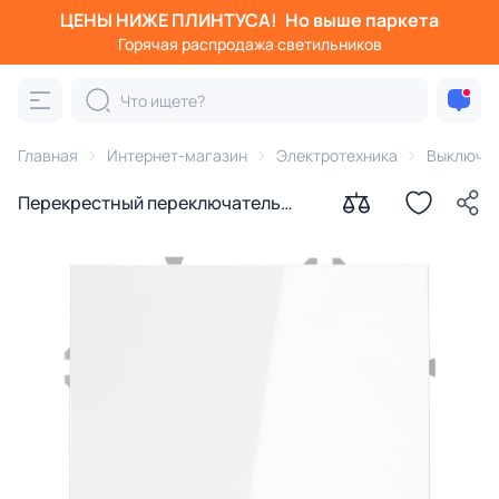
ЦЕНЫ НИЖЕ ПЛИНТУСА!
Но выше паркета
Горячая распродажа светильников
Главная
Интернет-магазин
Электротехника
Выключа
Перекрестный переключатель
встраиваемый VOLTUM S70
одноклавишный 10А, (белый
глянцевый) VLS010501