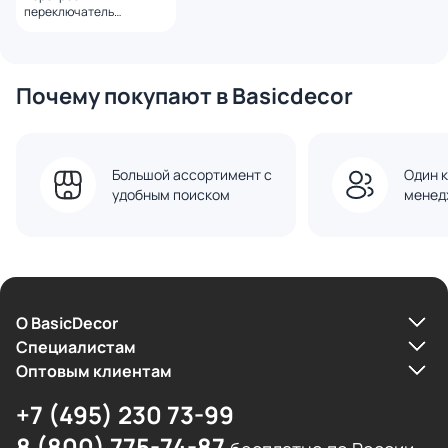
переключатель
встраиваемый VOLTUM
S70 одноклавишный 10А,
(белый глянцевый)
VLS010501
Почему покупают в Basicdecor
Большой ассортимент с
Один к
удобным поиском
менед
О BasicDecor
Cпециалистам
Оптовым клиентам
+7 (495) 230 73-99
8 (800) 775-74-87