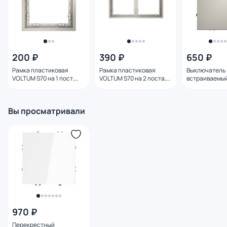
200 ₽
390 ₽
650 ₽
Рамка пластиковая
Рамка пластиковая
Выключатель
VOLTUM S70 на 1 пост,
VOLTUM S70 на 2 поста,
встраиваемы
(кашемир) VLS100103
(кашемир) VLS100203
S70 одноклав
(кашемир) VL
Вы просматривали
970 ₽
Перекрестный