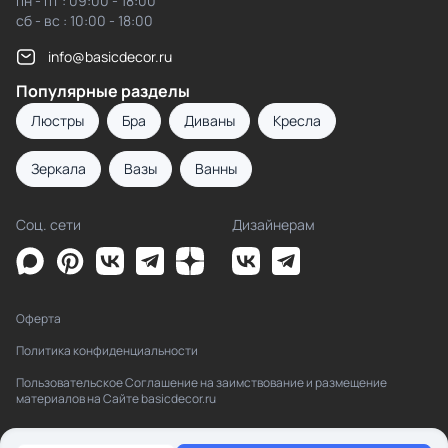
пн - пт : 09:00 - 18:00
сб - вс : 10:00 - 18:00
info@basicdecor.ru
Популярные разделы
Люстры
Бра
Диваны
Кресла
Зеркала
Вазы
Ванны
Соц. сети
Дизайнерам
Оферта
Политика конфиденциальности
Пользовательское Соглашение на заимствование и размещение
материалов на Сайте basicdecor.ru