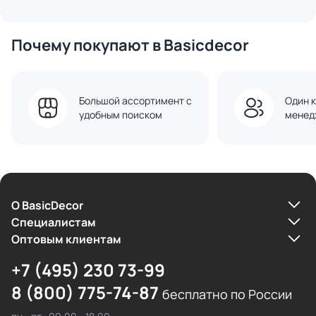
S70 двухклавишный 10А
VLS020507 графит
Почему покупают в Basicdecor
Большой ассортимент с
Один к
удобным поиском
менед
О BasicDecor
Cпециалистам
Оптовым клиентам
+7 (495) 230 73-99
8 (800) 775-74-87
бесплатно по России