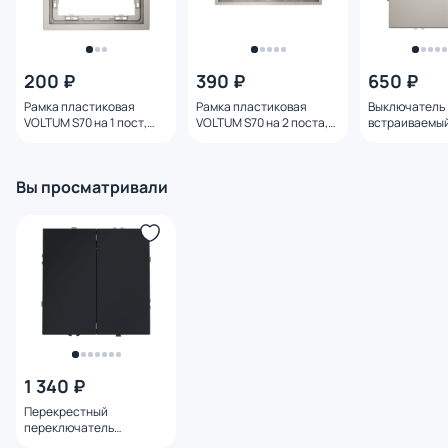
200 ₽
390 ₽
650 ₽
Рамка пластиковая
Рамка пластиковая
Выключатель
VOLTUM S70 на 1 пост,
VOLTUM S70 на 2 поста,
встраиваемы
(кашемир) VLS100103
(кашемир) VLS100203
S70 одноклав
(кашемир) VL
Вы просматривали
1 340 ₽
Перекрестный
переключатель
встраиваемый Voltum