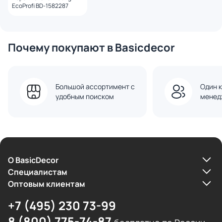
EcoProfi BD-1582287
Почему покупают в Basicdecor
Большой ассортимент с
Один к
удобным поиском
менед
О BasicDecor
Cпециалистам
Оптовым клиентам
+7 (495) 230 73-99
8 (800) 775-74-87