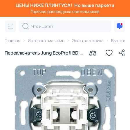
ЦЕНЫ НИЖЕ ПЛИНТУСА!
Но выше паркета
Горячая распродажа светильников
Главная
Интернет-магазин
Электротехника
Выключа
Переключатель Jung EcoProfi BD-
1582287