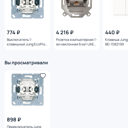
774 ₽
4 216 ₽
440 ₽
Выключатель 1-
Розетка компьютерная 1-
Клавиша Jung 
клавишный Jung EcoProfi
ая наклонная 6 кат UAE
BD-1582199
BD-1234017
экранированная JUNG
EcoProfi BD-1860970
Вы просматривали
898 ₽
Переключатель Jung