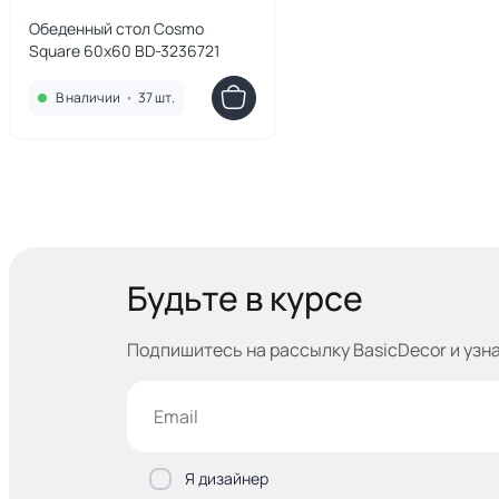
Обеденный стол Cosmo
Square 60х60 BD-3236721
В наличии
•
37 шт.
Будьте в курсе
Подпишитесь на рассылку BasicDecor и узн
Я дизайнер