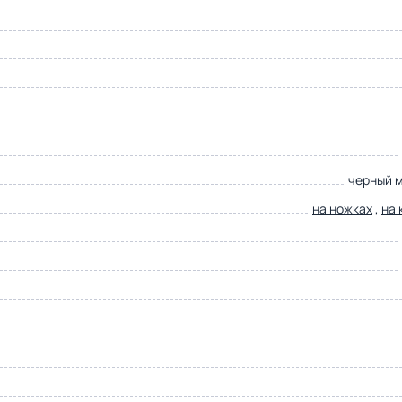
черный 
на ножках
,
на 