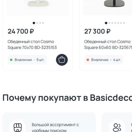
24 700 ₽
27 300 ₽
Обеденный стол Cosmo
Обеденный стол Cosmo
Square 70х70 BD-3235153
Square 60х60 BD-32367
В наличии
•
5 шт.
В наличии
•
4 шт.
Почему покупают в Basicdec
Большой ассортимент с
удобным поиском