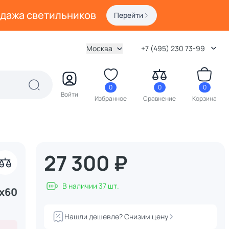
одажа светильников
Перейти
Москва
+7 (495) 230 73-99
0
0
0
Войти
Избранное
Сравнение
Корзина
27 300 ₽
акрыть
В наличии 37 шт.
х60
Нашли дешевле? Снизим цену