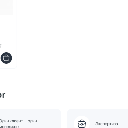
51
or
Один клиент — один
Экспертиза
менеджер