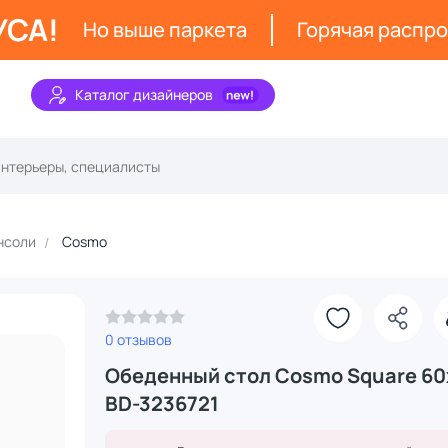
УСА!
Но выше паркета
Горячая распр
Каталог дизайнеров
нсоли
Cosmo
З
0 отзывов
Обеденный стол Cosmo Square 60
BD-3236721