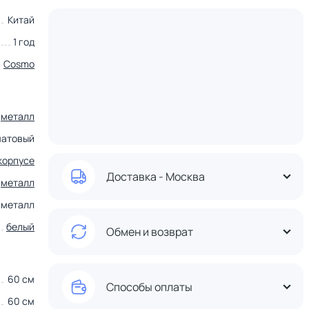
Китай
1 год
Cosmo
металл
матовый
корпусе
Доставка - Москва
металл
металл
белый
Обмен и возврат
60 см
Способы оплаты
60 см