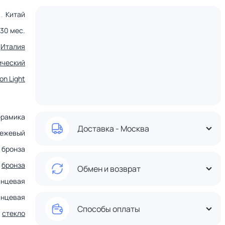
Китай
30 мес.
Италия
ический
on Light
ерамика
Доставка - Москва
бежевый
я бронза
бронза
Обмен и возврат
янцевая
янцевая
Способы оплаты
стекло