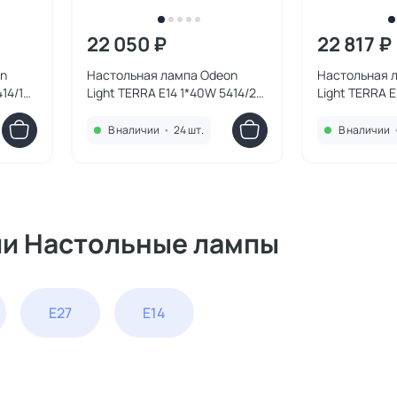
22 050 ₽
22 817 ₽
on
Настольная лампа Odeon
Настольная 
414/1T
Light TERRA E14 1*40W 5414/2T
Light TERRA 
MODERN
5414/2TA MO
В наличии
•
24 шт.
В наличии
ии Настольные лампы
E27
E14