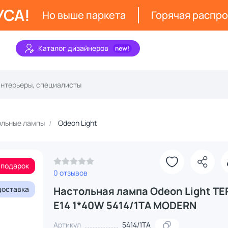
УСА!
Но выше паркета
Горячая распр
Каталог дизайнеров
ольные лампы
Odeon Light
 подарок
0 отзывов
доставка
Настольная лампа Odeon Light TE
E14 1*40W 5414/1TA MODERN
Артикул
5414/1TA