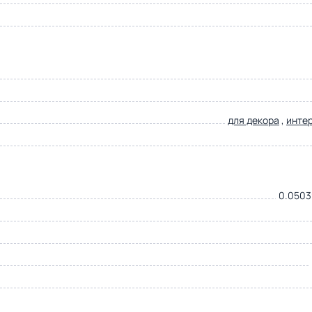
для декора
,
инте
0.0503