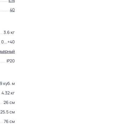
E14
40
3.6 кг
0...+40
рьерный
IP20
9 куб. м
4.32 кг
26 см
25.5 см
76 см