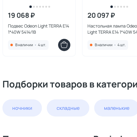
19 068 ₽
20 097 ₽
Подвес Odeon Light TERRA E14
Настольная лампа Ode
1*40W 5414/1B
Light TERRA E14 1*40W 5
MODERN
В наличии
•
4 шт.
В наличии
•
4 шт.
Подборки товаров в категор
ночники
складные
маленькие