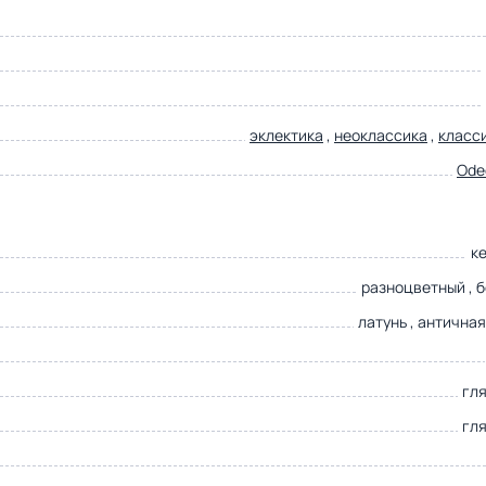
эклектика
,
неоклассика
,
класс
Ode
к
разноцветный , 
латунь , антична
гл
гл