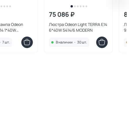
75 086 ₽
8
лампа Odeon
Люстра Odeon Light TERRA E14
Лю
E14 1*40W
6*40W 5414/6 MODERN
9*
DERN
•
7 шт.
В наличии
•
30 шт.