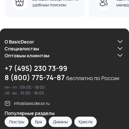
удобным поиском
менед
О BasicDecor
Cпециалистам
Оптовым клиентам
+7 (495) 230 73-99
8 (800) 775-74-87
бесплатно по России
пн - пт : 09:00 - 18:00
сб - вс : 10:00 - 18:00
info@basicdecor.ru
Популярные разделы
Люстры
Бра
Диваны
Кресла