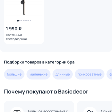
1 990 ₽
Настенный
светодиодный
светильник Ambrella FL
3000-6400K 14W FL6102
Подборки товаров в категории бра
большие
маленькие
длинные
прикроватные
ф
Почему покупают в Basicdecor
Большой ассортимент с
Один к