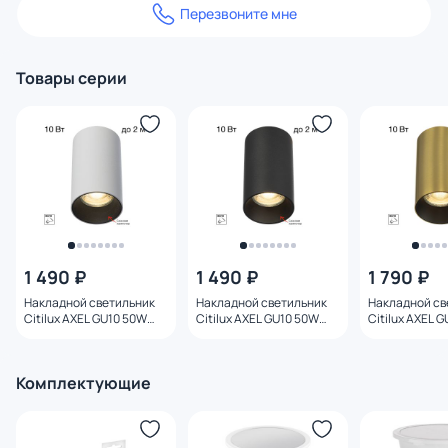
Перезвоните мне
Товары серии
1 490 ₽
1 490 ₽
1 790 ₽
Накладной светильник
Накладной светильник
Накладной св
Citilux AXEL GU10 50W
Citilux AXEL GU10 50W
Citilux AXEL 
CL512110 белый
CL512111 черный
CL512112 лату
Комплектующие