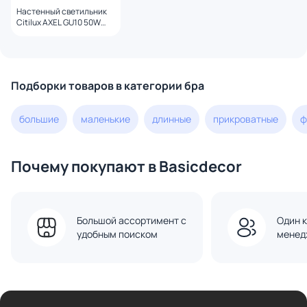
Настенный светильник
Citilux AXEL GU10 50W
CL512310 белый
Подборки товаров в категории бра
большие
маленькие
длинные
прикроватные
ф
Почему покупают в Basicdecor
Большой ассортимент с
Один к
удобным поиском
менед