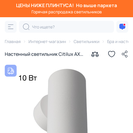
ЦЕНЫ НИЖЕ ПЛИНТУСА!
Но выше паркета
Горячая распродажа светильников
Главная
Интернет-магазин
Светильники
Бра и насте
Настенный светильник Citilux AXEL
GU10 50W CL512310 белый