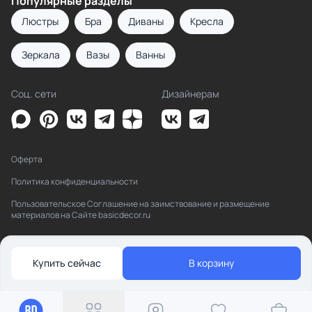
Популярные разделы
Люстры
Бра
Диваны
Кресла
Зеркала
Вазы
Ванны
Соц. сети
Дизайнерам
Оферта
Политика конфиденциальности
Пользовательское Соглашение на заимствование и размещение
материалов на Сайте basicdecor.ru
Купить сейчас
В корзину