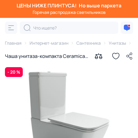
ЦЕНЫ НИЖЕ ПЛИНТУСА!
Но выше паркета
Горячая распродажа светильников
Главная
Интернет-магазин
Сантехника
Унитазы
C
Чаша унитаза-компакта Ceramica
Nova Кубик (Cubic) Rimless
CN1803-B с микролифтом
- 20 %