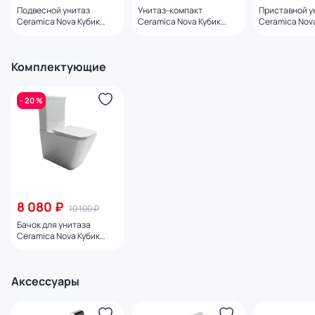
Подвесной унитаз
Унитаз-компакт
Приставной у
Ceramica Nova Кубик
Ceramica Nova Кубик
Ceramica Nov
(Cubic) Rimless CN1806 с
(Cubic) CN1803T белый
(Cubic) Rimle
микролифтом
безободковый, с
микролифтом
микролифтом
Комплектующие
- 20 %
8 080 ₽
10 100 ₽
Бачок для унитаза
Ceramica Nova Кубик
(Cubic) Rimless, двойной
смыв 3/6 арматура
Geberit CN1803-T
Аксессуары