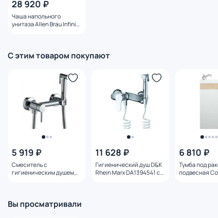
28 920 ₽
Чаша напольного
унитаза Allen Brau Infinity
4.21001.20 белый глянец
С этим товаром покупают
5 919 ₽
11 628 ₽
6 810 ₽
Смеситель с
Гигиенический душ D&K
Тумба под ра
гигиеническим душем
Rhein Marx DA1394541 с
подвесная Co
Haiba HB5510
внутренней частью
SD-00000352 
сонома 38.6 с
Вы просматривали