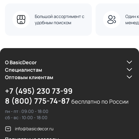
Большой ассортимент с
Один к
удобным поиском
менед
О BasicDecor
Cпециалистам
Оптовым клиентам
+7 (495) 230 73-99
8 (800) 775-74-87
бесплатно по России
пн - пт : 09:00 - 18:00
сб - вс : 10:00 - 18:00
info@basicdecor.ru