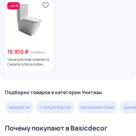
- 20 %
15 910 ₽
19 890 ₽
Чаша унитаза-компакта
Ceramica Nova Кубик
(Cubic) Rimless CN1803-
B с микролифтом
Подборки товаров в категории Унитазы
недорогие
с микролифтом
каскадный смыв
душев
Почему покупают в Basicdecor