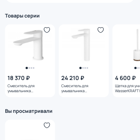
Товары серии
18 370 ₽
24 210 ₽
4 600 ₽
Смеситель для
Смеситель для
Щетка для ун
умывальника
умывальника
WasserKRAFT M
WasserKRAFT Mindel
WasserKRAFT Mindel
8827
8503
8503H
Вы просматривали