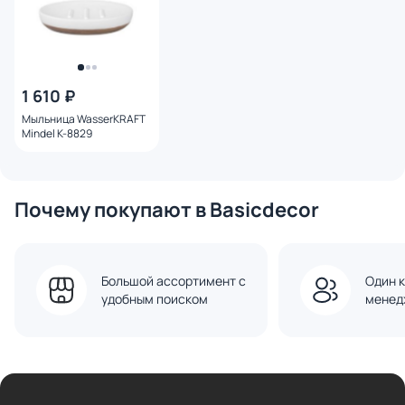
1 610 ₽
Мыльница WasserKRAFT
Mindel K-8829
Почему покупают в Basicdecor
Большой ассортимент с
Один к
удобным поиском
менед