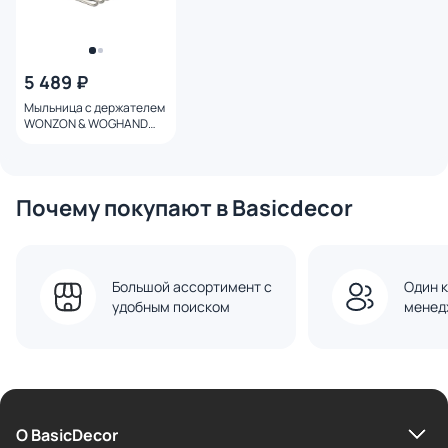
5 489 ₽
Мыльница с держателем
WONZON & WOGHAND
GRAFFITY WW-9324-BN
брашированный никель
Почему покупают в Basicdecor
Большой ассортимент с
Один к
удобным поиском
менед
О BasicDecor