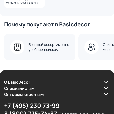
WONZON & WOGHAND
ECLIPSE, брашированное
золото WW-9122-BG
Почему покупают в Basicdecor
Большой ассортимент с
Один к
удобным поиском
менед
О BasicDecor
Cпециалистам
Оптовым клиентам
+7 (495) 230 73-99
8 (800) 775-74-87