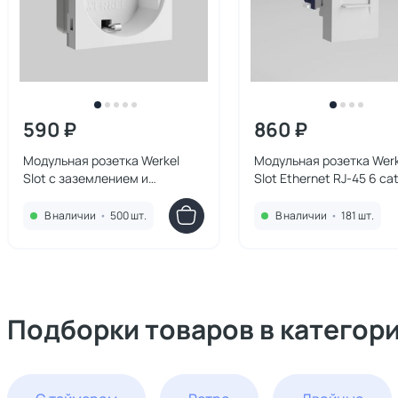
590 ₽
860 ₽
Модульная розетка Werkel
Модульная розетка Werk
Slot с заземлением и
Slot Ethernet RJ-45 6 cat
шторками (белый) W1171160
(белый) W1281101
В наличии
•
500 шт.
В наличии
•
181 шт.
Подборки товаров в категор