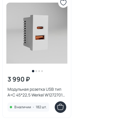
3 990 ₽
Модульная розетка USB тип
A+C 45*22,5 Werkel W1272701
белая
В наличии
•
182 шт.