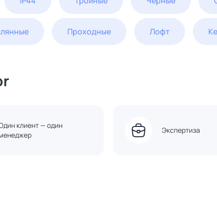
IP44
Тройные
Черные
клянные
Проходные
Лофт
К
or
Один клиент — один
Экспертиза
менеджер