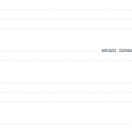
металл
,
полик