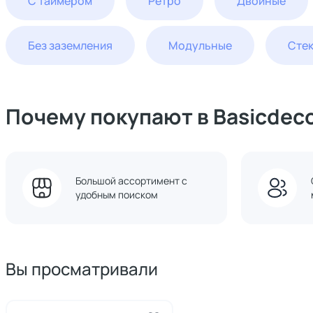
С таймером
Ретро
Двойные
Без заземления
Модульные
Cте
Почему покупают в Basicdec
Большой ассортимент с
удобным поиском
Вы просматривали