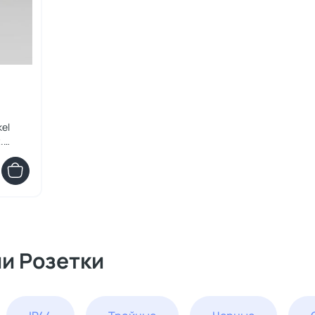
el
.
ии Розетки