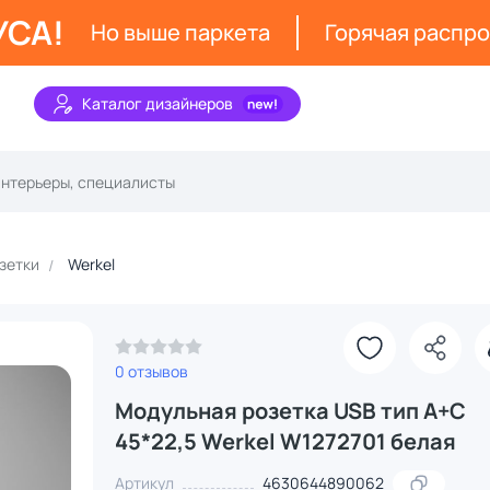
УСА!
Но выше паркета
Горячая распр
Каталог дизайнеров
зетки
Werkel
0 отзывов
Модульная розетка USB тип A+C
45*22,5 Werkel W1272701 белая
Артикул
4630644890062