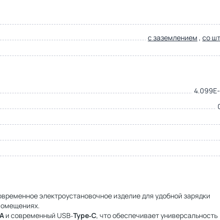
с заземлением
,
со ш
4.099E-
овременное электроустановочное изделие для удобной зарядки
помещениях.
A
и современный USB‑
Type‑C
, что обеспечивает универсальность