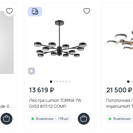
13 619 ₽
21 500 ₽
Люстра Lumion TORINA 7W
Потолочная 
ade-01
GX53 8117/12 COMFI
Imperiumloft 
4000-6000K 
серая
В наличии
•
178 шт.
В наличии