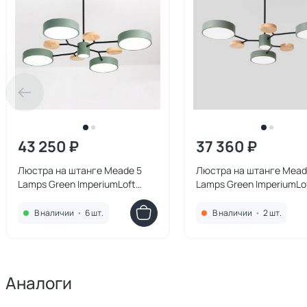
43 250 ₽
37 360 ₽
Люстра на штанге Meade 5
Люстра на штанге Mead
Lamps Green ImperiumLoft
Lamps Green ImperiumLo
207856-26
207855-26
В наличии
•
6 шт.
В наличии
•
2 шт.
Аналоги