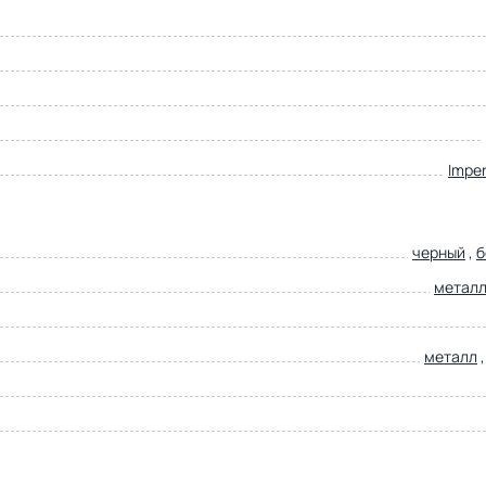
Impe
черный
,
б
метал
металл