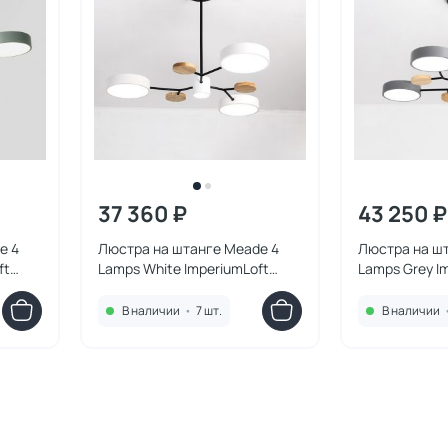
37 360 ₽
43 250 ₽
e 4
Люстра на штанге Meade 4
Люстра на ш
ft
Lamps White ImperiumLoft
Lamps Grey I
207854-26
207857-26
В наличии
•
7 шт.
В наличии