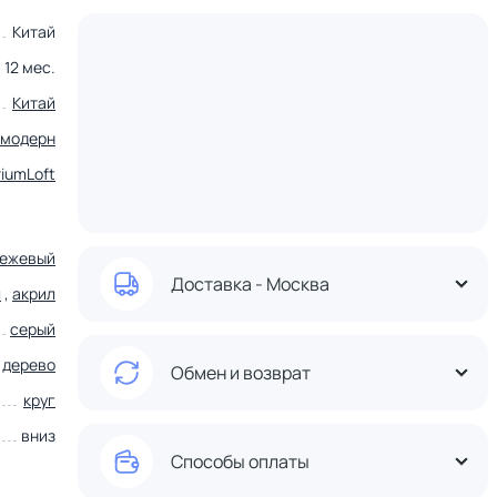
Китай
12 мес.
Китай
модерн
riumLoft
ежевый
Доставка - Москва
л
,
акрил
серый
,
дерево
Обмен и возврат
круг
вниз
Способы оплаты