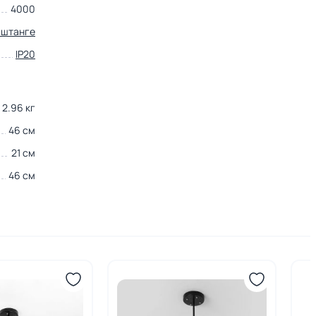
4000
 штанге
IP20
2.96 кг
46 см
21 см
46 см