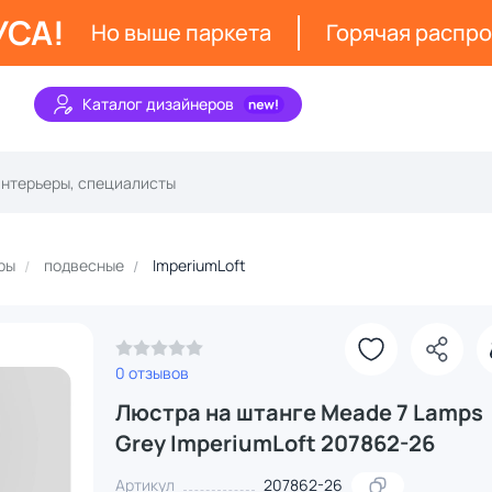
УСА!
Но выше паркета
Горячая распр
Каталог дизайнеров
ры
подвесные
ImperiumLoft
З
0 отзывов
Люстра на штанге Meade 7 Lamps
Grey ImperiumLoft 207862-26
Артикул
207862-26