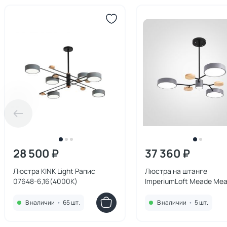
28 500 ₽
37 360 ₽
Люстра KINK Light Рапис
Люстра на штанге
07648-6,16(4000K)
ImperiumLoft Meade Me
151685-26
В наличии
•
65 шт.
В наличии
•
5 шт.