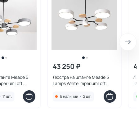
43 250 ₽
4
танге Meade 5
Люстра на штанге Meade 5
Лю
mperiumLoft
Lamps White ImperiumLoft
La
207858-26
20
•
11 шт.
В наличии
•
2 шт.