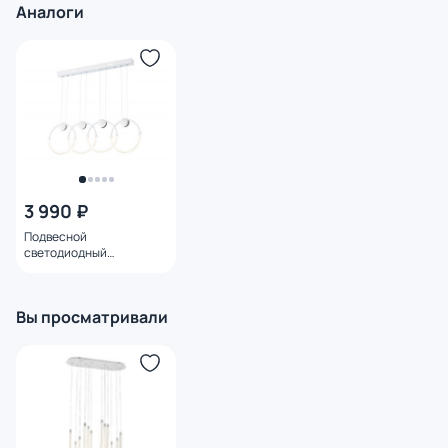
Аналоги
3 990 ₽
Подвесной
светодиодный
светильник Ambrella FL
LED 4200К (белый)
FL10598
Вы просматривали