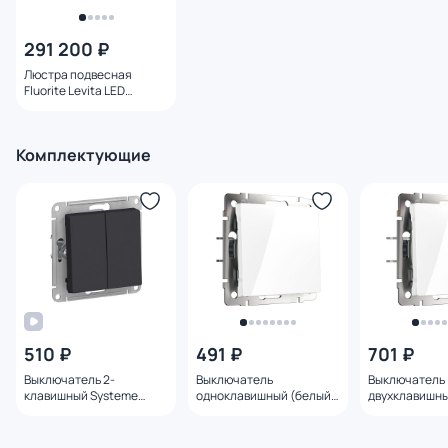
291 200 ₽
Люстра подвесная
Fluorite Levita LED
теплый свет (3200K)
FL1180-10P белый
Комплектующие
510 ₽
491 ₽
701 ₽
Выключатель 2-
Выключатель
Выключатель
клавишный Systeme
одноклавишный (белый)
двухклавишны
Electric ATLASDESIGN BD-
Werkel W1110001
Werkel W1120
1495167