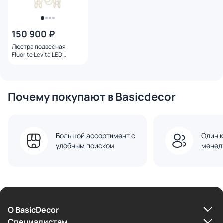
150 900 ₽
Люстра подвесная
Fluorite Levita LED
теплый свет (3200K)
FL1180-6P белый
Почему покупают в Basicdecor
Большой ассортимент с
Один к
удобным поиском
менед
О BasicDecor
Cпециалистам