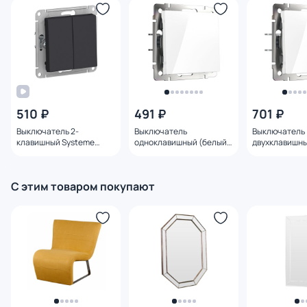
510 ₽
491 ₽
701 ₽
Выключатель 2-
Выключатель
Выключатель
клавишный Systeme
одноклавишный (белый)
двухклавишны
Electric ATLASDESIGN BD-
Werkel W1110001
Werkel W1120
1495167
С этим товаром покупают