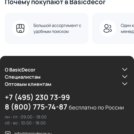
Почему покупают в Basicdecor
Большой ассортимент с
Один к
удобным поиском
менед
О BasicDecor
Cпециалистам
Оптовым клиентам
+7 (495) 230 73-99
8 (800) 775-74-87
бесплатно по России
пн - пт : 09:00 - 18:00
сб - вс : 10:00 - 18:00
info@basicdecor.ru