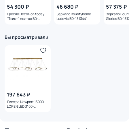
54 300 ₽
46 680 ₽
57 375 ₽
Кресло Decor-of-today
Зеркало Bountyhome
Зеркало Boun
"Твист" желтое BD-
Ludovic BD-1313441
Glories BD-13
1961761
Вы просматривали
197 643 ₽
Люстра Newport 15000
LOREN LED 3100-
4000К(теплый, белый)
100W 15207N/S brass