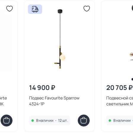
14 900 ₽
20 705 ₽
Arte
Подвес Favourite Sparrow
Подвесной с
BK
4324-1P
светильник M
MZ46397-1
В наличии
•
12 шт.
В наличии