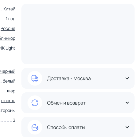
Китай
1 год
Россия
блинкор
NK Light
черный
Доставка - Москва
белый
шар
,
стекло
Обмен и возврат
стороны
3
Способы оплаты