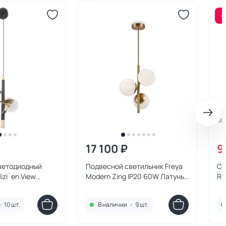
-
17 100 ₽
9
ветодиодный
Подвесной светильник Freya
Св
izi`en View
Modern Zing IP20 60W Латунь
Re
FR5199PL-03BS
•
10 шт.
В наличии
•
9 шт.