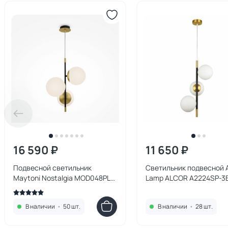
16 590 ₽
11 650 ₽
Подвесной светильник
Светильник подвесной 
Maytoni Nostalgia MOD048PL-
Lamp ALCOR A2224SP-3
03G
В наличии
•
50 шт.
В наличии
•
28 шт.