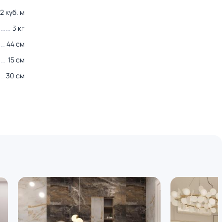
2 куб. м
3 кг
44 см
15 см
30 см