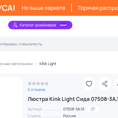
УСА!
Но выше паркета
Горячая распр
Каталог дизайнеров
сные светильники
KINK Light
0 отзывов
Люстра Kink Light Сида 07508-3A,
Артикул
07508-3A,19
Страна
Россия