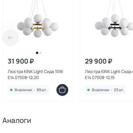
31 900 ₽
29 900 ₽
Люстра KINK Light Сида 10W
Люстра KINK Light Сида
E14 07508-12,20
E14 07508-12,19
В наличии
•
89 шт.
В наличии
•
23 шт.
Аналоги