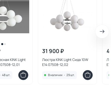
₽
31 900 ₽
4
сная KINK Light
Люстра KINK Light Сида 10W
Лю
 07508-12,01
E14 07508-12,02
E1
•
48 шт.
В наличии
•
29 шт.