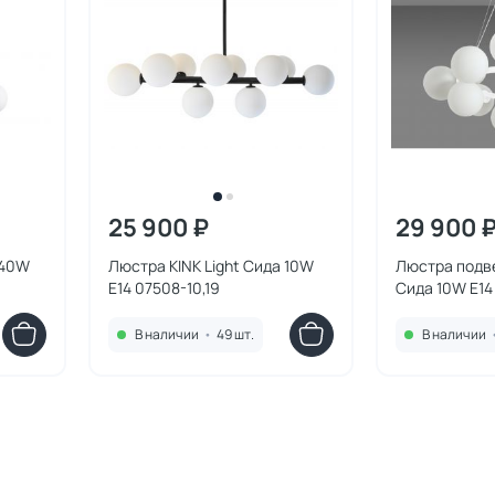
25 900 ₽
29 900 
 40W
Люстра KINK Light Сида 10W
Люстра подве
E14 07508-10,19
Сида 10W E14
В наличии
•
49 шт.
В наличии