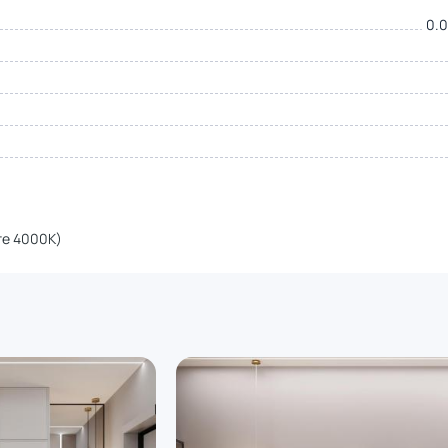
0.0
те 4000К)