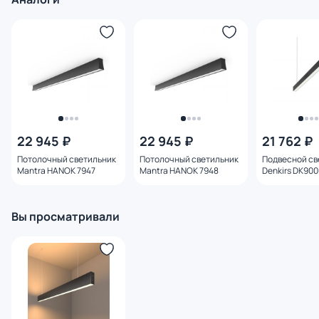
шагрень 101-100-30-78
шагрень 101-100-30-78
шагрень 101-
22 945 ₽
22 945 ₽
21 762 ₽
Потолочный светильник
Потолочный светильник
Подвесной св
Mantra HANOK 7947
Mantra HANOK 7948
Denkirs DK90
1500mm 4000K
DK9154-BK
Вы просматривали