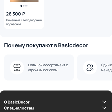
26 300 ₽
Линейный светодиодный
подвесной
двусторонний
светильник
Elektrostandard 103см
40Вт 3000К черная
Почему покупают в Basicdecor
шагрень 101-200-40-103
Большой ассортимент с
Один к
удобным поиском
менед
О BasicDecor
Cпециалистам