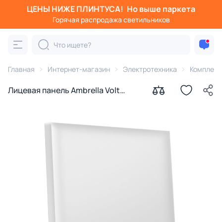
ЦЕНЫ НИЖЕ ПЛИНТУСА!
Но выше паркета
Горячая распродажа светильников
Главная
Интернет-магазин
Электротехника
Комплек
Лицевая панель Ambrella Volt
SIGMA (белый мягкое касание) для
1-клавишных выключателей QUANT
PRO SP8210