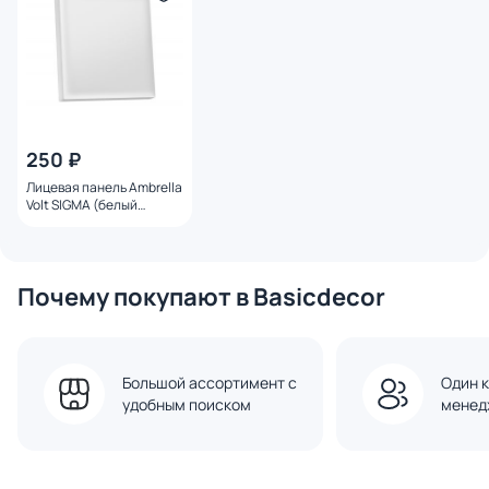
250 ₽
Лицевая панель Ambrella
Volt SIGMA (белый
мягкое касание) для 1-
клавишных
выключателей QUANT
PRO SP8210
Почему покупают в Basicdecor
Большой ассортимент с
Один к
удобным поиском
менед