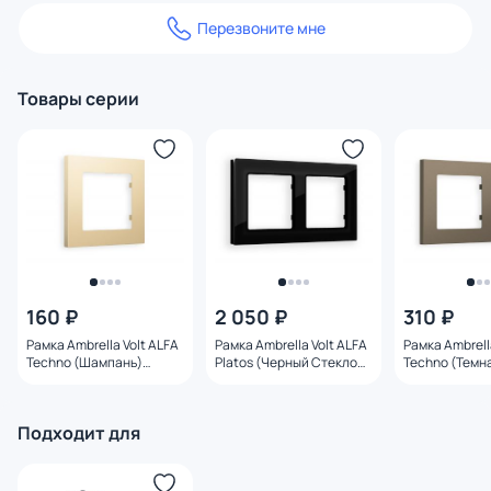
Перезвоните мне
Товары серии
160 ₽
2 050 ₽
310 ₽
Рамка Ambrella Volt ALFA
Рамка Ambrella Volt ALFA
Рамка Ambrell
Techno (Шампань)
Platos (Черный Стекло
Techno (Темн
одинарная AF220601
закаленное
матовый) дво
натуральное) двойная
AF220632
AF380802
Подходит для