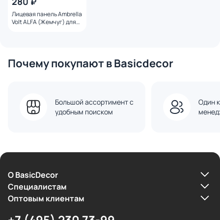
280 ₽
Лицевая панель Ambrella
Volt ALFA (Жемчуг) для
терморегулятора
теплого пола QUANT
AP2057
Почему покупают в Basicdecor
Большой ассортимент с
Один к
удобным поиском
менед
О BasicDecor
Cпециалистам
Оптовым клиентам
+7 (495) 230 73-99