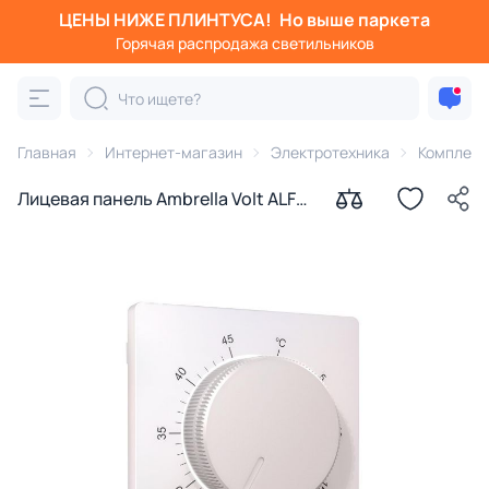
ЦЕНЫ НИЖЕ ПЛИНТУСА!
Но выше паркета
Горячая распродажа светильников
Главная
Интернет-магазин
Электротехника
Комплек
Лицевая панель Ambrella Volt ALFA
(Жемчуг) для терморегулятора
теплого пола QUANT AP2057