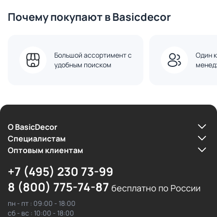
Почему покупают в Basicdecor
Большой ассортимент с
Один к
удобным поиском
менед
О BasicDecor
Cпециалистам
Оптовым клиентам
+7 (495) 230 73-99
8 (800) 775-74-87
бесплатно по России
пн - пт : 09:00 - 18:00
сб - вс : 10:00 - 18:00