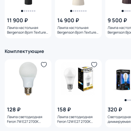
11 900 ₽
14 900 ₽
9 500 ₽
Лампа настольная
Лампа настольная
Лампа насто
Bergenson Bjorn Texture
Bergenson Bjorn Texture
Bergenson Bjo
E27 40Вт черная, BD-
E27 40Вт бежевая, BD-
E14 25Вт вишн
3103470
3103472
3103469
Комплектующие
128 ₽
158 ₽
320 ₽
Лампа светодиодная
Лампа светодиодная
Светодиодна
Feron 7W E27 2700K
Feron 12W E27 2700K
диммируемая 
25444
25489
E27 8W 4000K