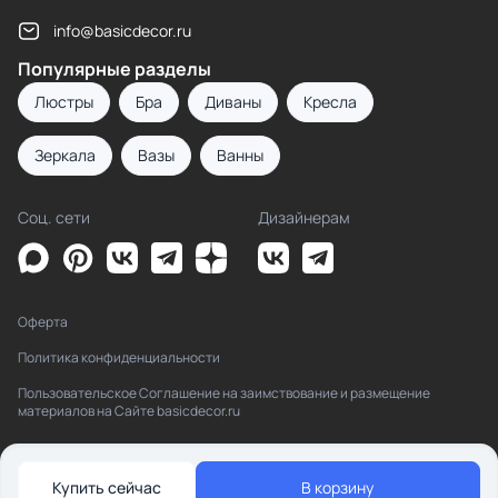
info@basicdecor.ru
Популярные разделы
Люстры
Бра
Диваны
Кресла
Зеркала
Вазы
Ванны
Соц. сети
Дизайнерам
Оферта
Политика конфиденциальности
Пользовательское Соглашение на заимствование и размещение
материалов на Сайте basicdecor.ru
Купить сейчас
В корзину