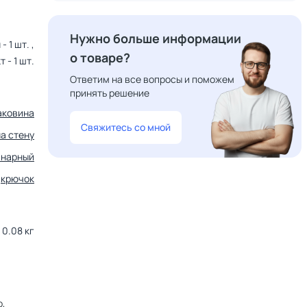
Нужно больше информации
 1 шт. ,
о товаре?
 - 1 шт.
Ответим на все вопросы и поможем
принять решение
аковина
Свяжитесь со мной
на стену
инарный
крючок
0.08 кг
р,