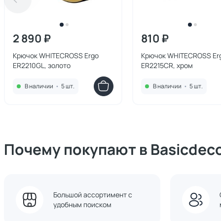
2 890 ₽
810 ₽
Крючок WHITECROSS Ergo
Крючок WHITECROSS Er
ER2210GL, золото
ER2215CR, хром
В наличии
•
5 шт.
В наличии
•
5 шт.
Почему покупают в Basicdec
Большой ассортимент с
удобным поиском