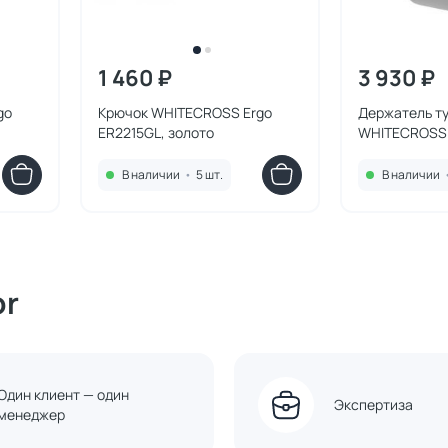
1 460 ₽
3 930 ₽
go
Крючок WHITECROSS Ergo
Держатель т
ER2215GL, золото
WHITECROSS 
хром
В наличии
•
5 шт.
В наличии
or
Один клиент — один
Экспертиза
менеджер