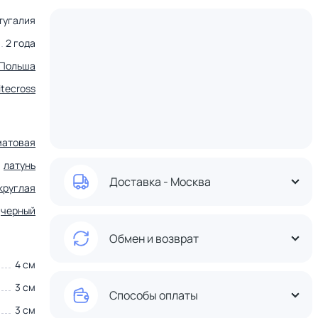
тугалия
2 года
Польша
tecross
матовая
латунь
Доставка - Москва
круглая
черный
Обмен и возврат
4 см
3 см
Способы оплаты
3 см