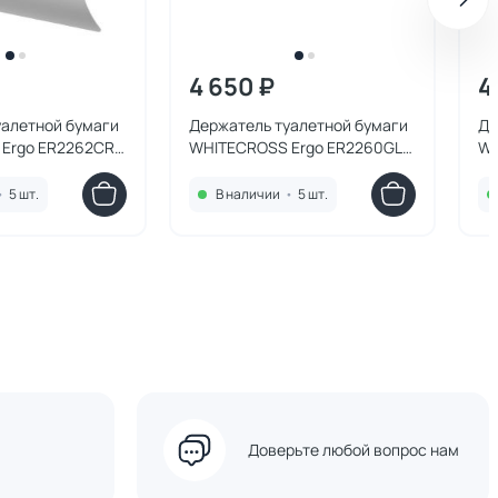
4 650 ₽
4
уалетной бумаги
Держатель туалетной бумаги
Де
Ergo ER2262CR,
WHITECROSS Ergo ER2260GL,
WH
золото
бр
•
5 шт.
В наличии
•
5 шт.
Доверьте любой вопрос нам