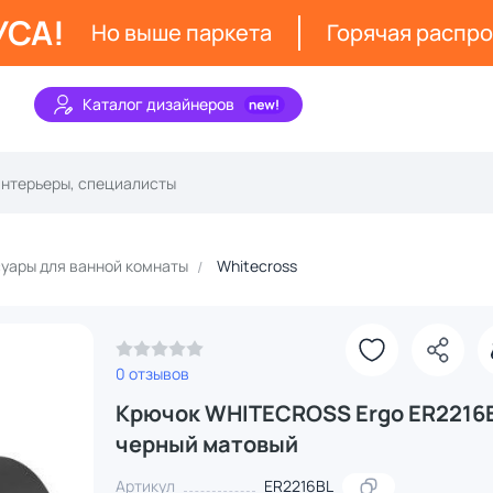
УСА!
Но выше паркета
Горячая распр
Каталог дизайнеров
уары для ванной комнаты
Whitecross
0 отзывов
Крючок WHITECROSS Ergo ER2216B
черный матовый
Артикул
ER2216BL