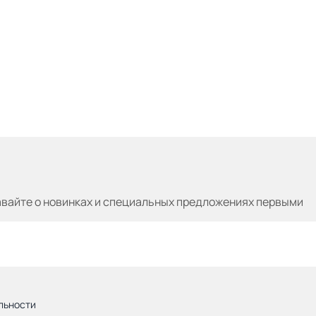
авайте
о новинках и специальных предложениях первыми
льности