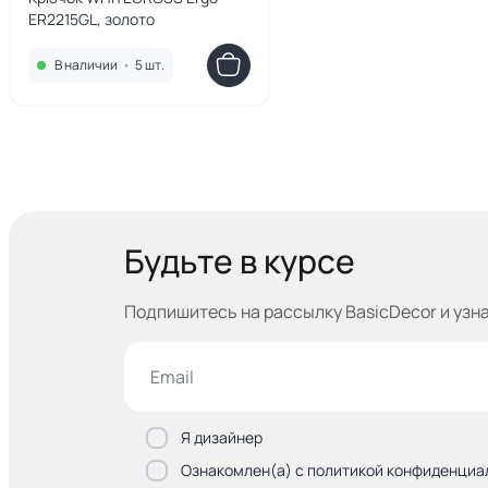
ER2215GL, золото
В наличии
•
5 шт.
Будьте в курсе
Подпишитесь на рассылку BasicDecor и узн
Я дизайнер
Ознакомлен(а) с политикой конфиденциа