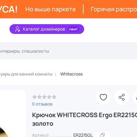
УСА!
Но выше паркета
Горячая распр
Каталог дизайнеров
уары для ванной комнаты
Whitecross
0 отзывов
Крючок WHITECROSS Ergo ER2215
золото
Артикул
ER2215GL