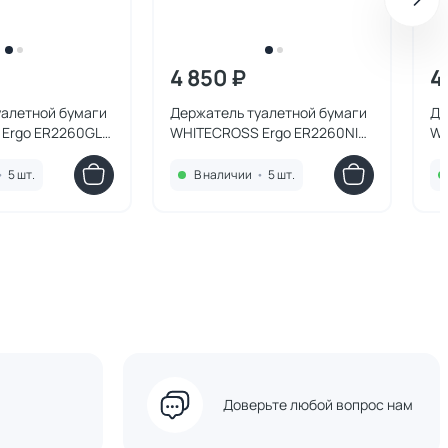
4 850 ₽
4
уалетной бумаги
Держатель туалетной бумаги
Де
Ergo ER2260GL,
WHITECROSS Ergo ER2260NIB,
WH
брашированный никель
че
•
5 шт.
В наличии
•
5 шт.
Доверьте любой вопрос нам