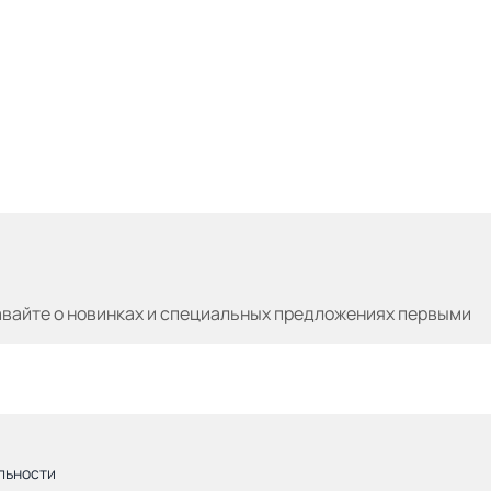
авайте
о новинках и специальных предложениях первыми
льности