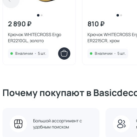
2 890 ₽
810 ₽
Крючок WHITECROSS Ergo
Крючок WHITECROSS Er
ER2210GL, золото
ER2215CR, хром
В наличии
•
5 шт.
В наличии
•
5 шт.
Почему покупают в Basicdec
Большой ассортимент с
удобным поиском