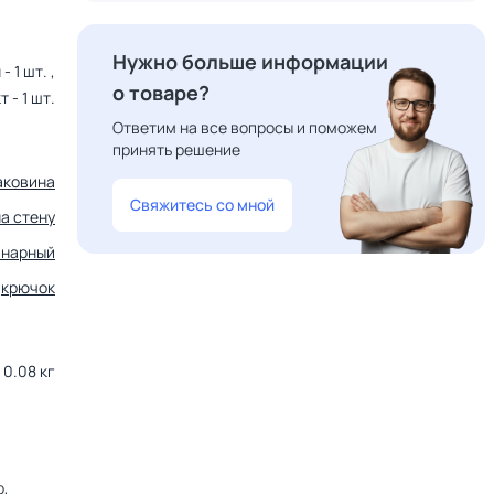
Нужно больше информации
 1 шт. ,
о товаре?
 - 1 шт.
Ответим на все вопросы и поможем
принять решение
аковина
Свяжитесь со мной
на стену
инарный
крючок
0.08 кг
р,