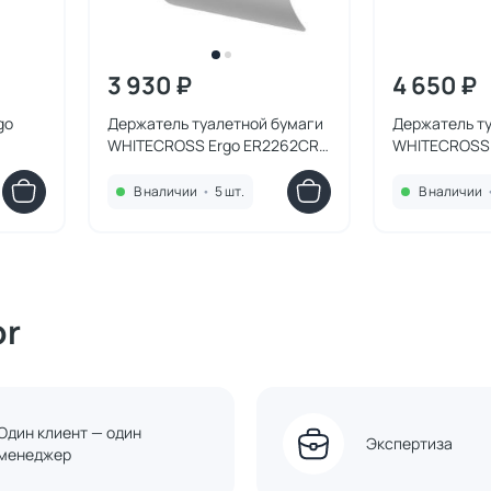
3 930 ₽
4 650 ₽
go
Держатель туалетной бумаги
Держатель т
WHITECROSS Ergo ER2262CR,
WHITECROSS 
хром
золото
В наличии
•
5 шт.
В наличии
or
Один клиент — один
Экспертиза
менеджер