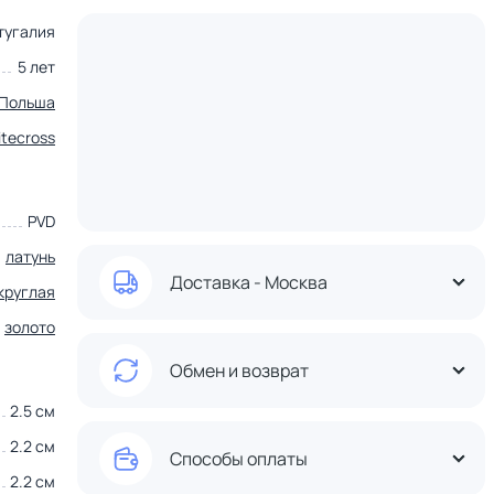
тугалия
5 лет
Польша
tecross
PVD
латунь
Доставка - Москва
круглая
золото
Обмен и возврат
2.5 см
2.2 см
Способы оплаты
2.2 см