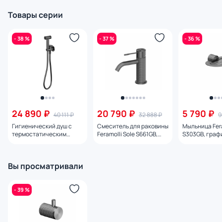
Товары серии
- 38 %
- 37 %
- 36 %
24 890 ₽
20 790 ₽
5 790 ₽
40 111 ₽
32 888 ₽
9
Гигиенический душ с
Смеситель для раковины
Мыльница Fera
термостатическим
Feramolli Sole S661GB,
S303GB, граф
подключением Feramolli
графит
Sole M218GB, графит
Вы просматривали
- 39 %