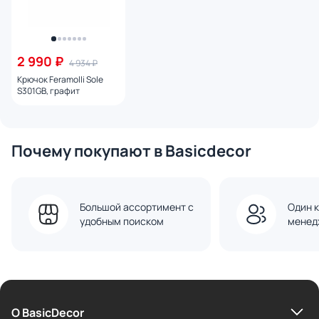
2 990 ₽
4 934 ₽
Крючок Feramolli Sole
S301GB, графит
Почему покупают в Basicdecor
Большой ассортимент с
Один к
удобным поиском
менед
О BasicDecor