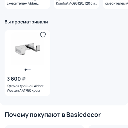
смесителем Abber
Komfort AG93120, 120 см,
смесителем A
Emotion AF8825
профиль хром, стекло
Insel AF8025
прозрачное
Вы просматривали
3 800 ₽
Крючок двойной Abber
Westen AA1750 хром
Почему покупают в Basicdecor