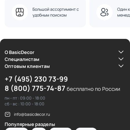
Большой ассортимент с
Один к
удобным поиском
менед
О BasicDecor
Cпециалистам
Оптовым клиентам
+7 (495) 230 73-99
8 (800) 775-74-87
бесплатно по России
пн - пт : 09:00 - 18:00
сб - вс : 10:00 - 18:00
info@basicdecor.ru
Популярные разделы