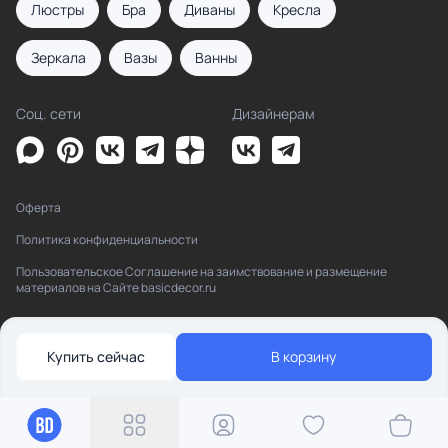
Люстры
Бра
Диваны
Кресла
Зеркала
Вазы
Ванны
Соц. сети
Дизайнерам
Оферта
Политика конфиденциальности
Пользовательское Соглашение на заимствование и размещение
материалов на Сайте basicdecor.ru
Купить сейчас
В корзину