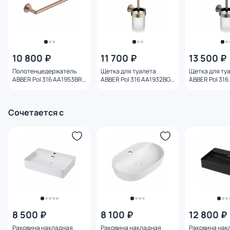
10 800 ₽
11 700 ₽
13 500 ₽
Полотенцедержатель
Щетка для туалета
Щетка для ту
ABBER Pol 316 AA1953BRG
ABBER Pol 316 AA1932BG
ABBER Pol 31
28.5 см, брашированное
брашированное светлое
брашированн
розовое золото
золото
оружейная ст
Сочетается с
8 500 ₽
8 100 ₽
12 800 ₽
Раковина накладная
Раковина накладная
Раковина нак