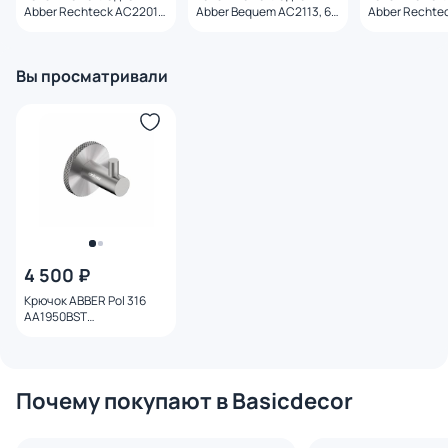
Abber Rechteck AC2201,
Abber Bequem AC2113, 61
Abber Rechte
61 см
см
AC2201MB че
матовая, 61 с
Вы просматривали
4 500 ₽
Крючок ABBER Pol 316
AA1950BST
брашированная сталь
Почему покупают в Basicdecor