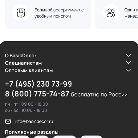
Большой ассортимент с
Один к
удобным поиском
менед
О BasicDecor
Cпециалистам
Оптовым клиентам
+7 (495) 230 73-99
8 (800) 775-74-87
бесплатно по России
пн - пт : 09:00 - 18:00
сб - вс : 10:00 - 18:00
info@basicdecor.ru
Популярные разделы