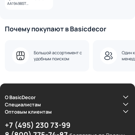
AA1949BST
брашированная сталь
Почему покупают в Basicdecor
Большой ассортимент с
Один к
удобным поиском
менед
О BasicDecor
Cпециалистам
Оптовым клиентам
+7 (495) 230 73-99
8 (800) 775-74-87