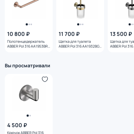
10 800 ₽
11 700 ₽
13 500 ₽
Полотенцедержатель
Щетка для туалета
Щетка для ту
ABBER Pol 316 AA1953BRG
ABBER Pol 316 AA1932BG
ABBER Pol 31
28.5 см, брашированное
брашированное светлое
брашированн
розовое золото
золото
оружейная ст
Вы просматривали
4 500 ₽
Крючок ABBER Pol 316