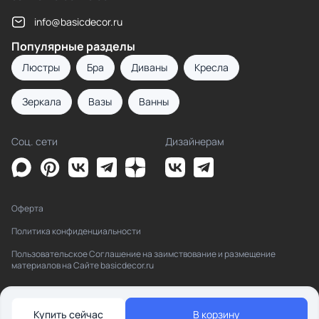
info@basicdecor.ru
Популярные разделы
Люстры
Бра
Диваны
Кресла
Зеркала
Вазы
Ванны
Соц. сети
Дизайнерам
Оферта
Политика конфиденциальности
Пользовательское Соглашение на заимствование и размещение
материалов на Сайте basicdecor.ru
Купить сейчас
В корзину