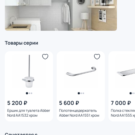
Товары серии
5 200 ₽
5 600 ₽
7 000 ₽
Ершик для туалета Abber
Полотенцедержатель
Полка стекля
Nord AA1532 хром
Abber Nord AA1551 хром
Nord AA1555 
Сочетается с