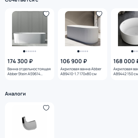
174 300 ₽
106 900 ₽
168 000 
Ванна отдельностоящая
Акриловая ванна Abber
Акриловая ва
Abber Stein AS9614
AB9410-1.7 170х80 см
AB9442 150 с
180х75 см
Аналоги