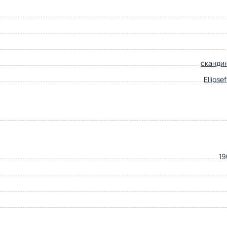
сканди
Ellipse
19