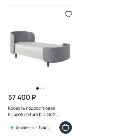
57 400 ₽
Кровать подростковая
Ellipsefurniture KIDI Soft
размер М антивандальная
ткань (серый) KD010112020201
В наличии
•
10 шт.