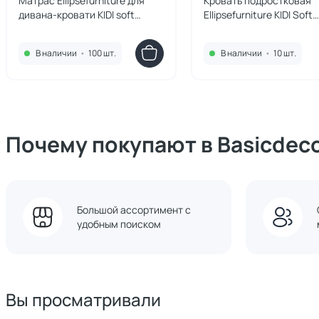
Матрас Ellipsefurniture для
Кровать подростковая
дивана-кровати KIDI soft
Ellipsefurniture KIDI Soft
кокос/eco-foam 12 см (90*200
размер М антивандальн
см) KD030101050401
ткань (розовый)
В наличии
•
100 шт.
В наличии
•
10 шт.
KD010108020201
Почему покупают в Basicdec
Большой ассортимент с
удобным поиском
Вы просматривали