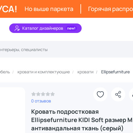
УСА!
Но выше паркета
Горячая распр
Каталог дизайнеров
ебель
кровати и комплектующие
кровати
Ellipsefurniture
0 отзывов
Кровать подростковая
Ellipsefurniture KIDI Soft размер М
антивандальная ткань (серый)