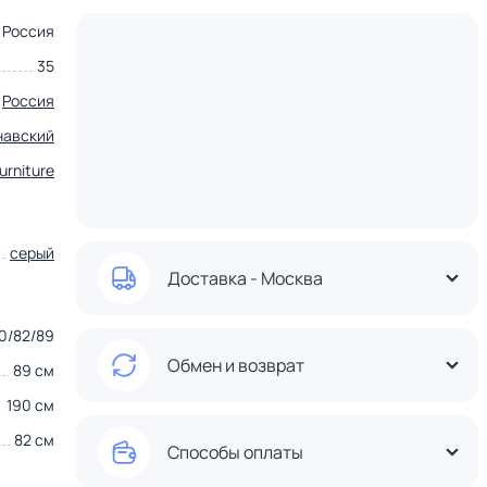
Россия
35
Россия
навский
furniture
серый
Доставка - Москва
0/82/89
Обмен и возврат
89 см
190 см
82 см
Способы оплаты