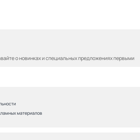
авайте
о новинках и специальных предложениях первыми
льности
кламных материалов