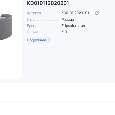
KD010112020201
Артикул
KD010112020201
Страна
Россия
Бренд
Ellipsefurniture
Серия
KIDI
Подробнее