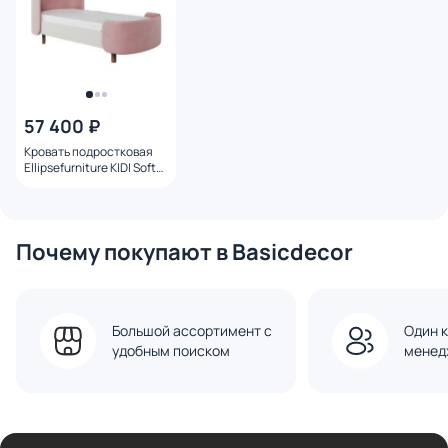
57 400 ₽
Кровать подростковая
Ellipsefurniture KIDI Soft
размер М
антивандальная ткань
(розовый)
KD010108020201
Почему покупают в Basicdecor
Большой ассортимент с
Один к
удобным поиском
менед