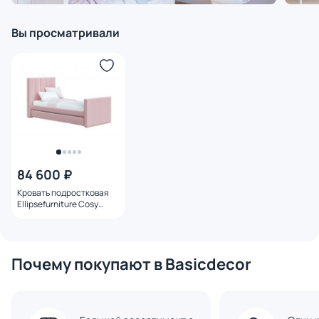
Вы просматривали
84 600 ₽
Кровать подростковая
Ellipsefurniture Cosy
спальное место 90*200
см (розовый)
KD010203010101
Почему покупают в Basicdecor