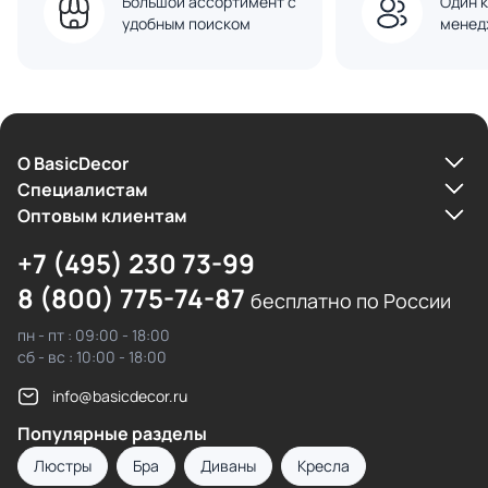
Большой ассортимент с
Один к
удобным поиском
менед
О BasicDecor
Cпециалистам
Оптовым клиентам
+7 (495) 230 73-99
8 (800) 775-74-87
бесплатно по России
пн - пт : 09:00 - 18:00
сб - вс : 10:00 - 18:00
info@basicdecor.ru
Популярные разделы
Люстры
Бра
Диваны
Кресла