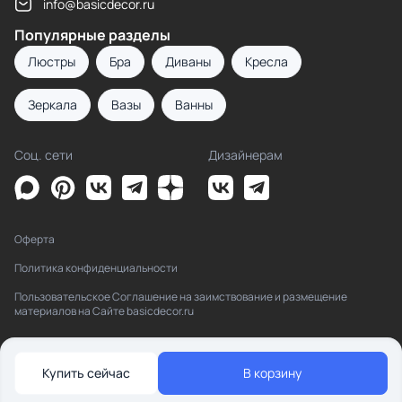
info@basicdecor.ru
Популярные разделы
Люстры
Бра
Диваны
Кресла
Зеркала
Вазы
Ванны
Соц. сети
Дизайнерам
Оферта
Политика конфиденциальности
Пользовательское Соглашение на заимствование и размещение
материалов на Сайте basicdecor.ru
Купить сейчас
В корзину