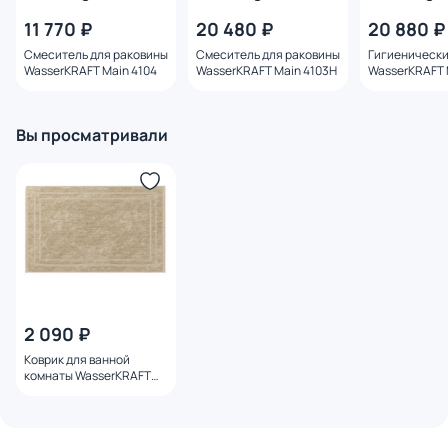
11 770 ₽
20 480 ₽
20 880 ₽
Смеситель для раковины
Смеситель для раковины
Гигиенически
WasserKRAFT Main 4104
WasserKRAFT Main 4103H
WasserKRAFT 
со смесителе
внутренней ч
Вы просматривали
2 090 ₽
Коврик для ванной
комнаты WasserKRAFT
Main BM-4704 45х65