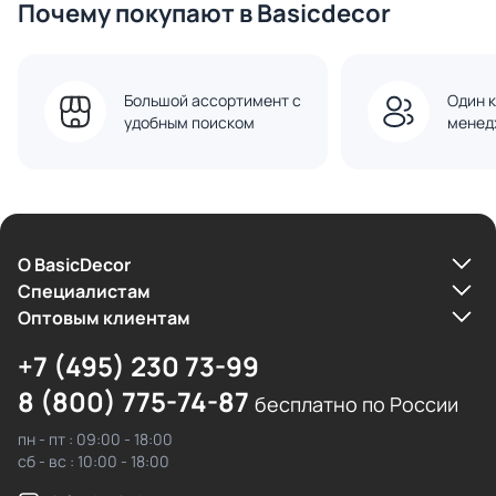
Почему покупают в Basicdecor
Большой ассортимент с
Один к
удобным поиском
менед
О BasicDecor
Cпециалистам
Оптовым клиентам
+7 (495) 230 73-99
8 (800) 775-74-87
бесплатно по России
пн - пт : 09:00 - 18:00
сб - вс : 10:00 - 18:00