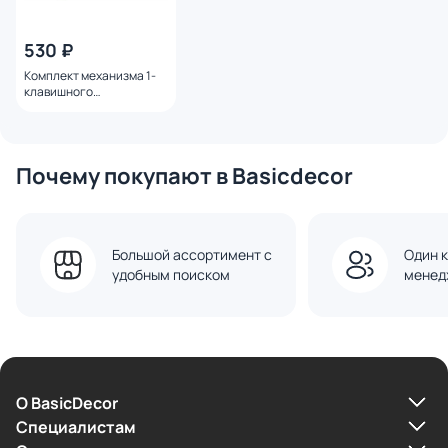
530 ₽
Комплект механизма 1-
клавишного
выключателя Ambrella
Volt SIGMA MS241010
жемчужно-кремовый
QUANT PRO
Почему покупают в Basicdecor
Большой ассортимент с
Один к
удобным поиском
менед
О BasicDecor
Cпециалистам