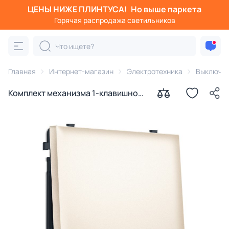
ЦЕНЫ НИЖЕ ПЛИНТУСА!
Но выше паркета
Горячая распродажа светильников
Главная
Интернет-магазин
Электротехника
Выключа
Комплект механизма 1-клавишного
выключателя Ambrella Volt SIGMA
MS241010 жемчужно-кремовый
QUANT PRO