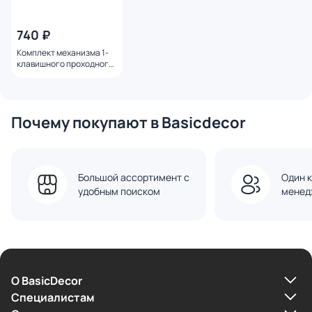
740 ₽
Комплект механизма 1-
клавишного проходного
выключателя Ambrella
Volt SIGMA MS861020
платиново-серый
мягкое касание QUANT
Почему покупают в Basicdecor
PRO
Большой ассортимент с
Один к
удобным поиском
менед
О BasicDecor
Cпециалистам