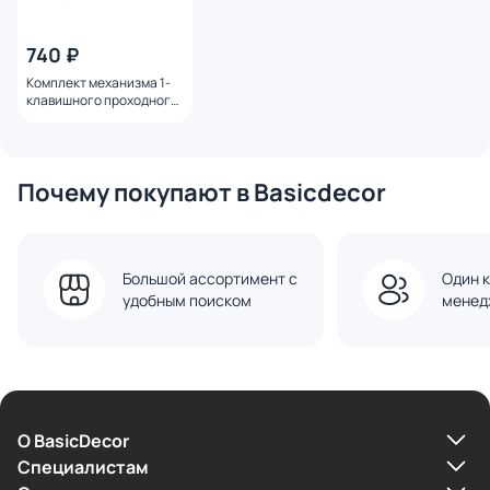
740 ₽
Комплект механизма 1-
клавишного проходного
выключателя Ambrella
Volt SIGMA MS821020
белый мягкое касание
QUANT PRO
Почему покупают в Basicdecor
Большой ассортимент с
Один к
удобным поиском
менед
О BasicDecor
Cпециалистам