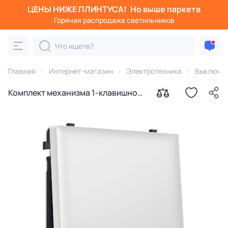
ЦЕНЫ НИЖЕ ПЛИНТУСА!
Но выше паркета
Горячая распродажа светильников
Главная
Интернет-магазин
Электротехника
Выключа
Комплект механизма 1-клавишного
проходного выключателя Ambrella
Volt SIGMA MS821020 белый мягкое
касание QUANT PRO