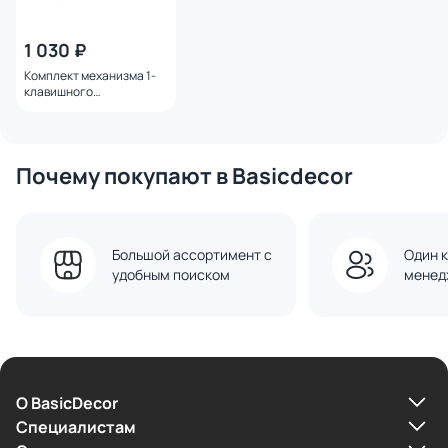
1 030 ₽
Комплект механизма 1-
клавишного
перекрестного
выключателя Ambrella
Volt SIGMA MS861030
платиново-серый
Почему покупают в Basicdecor
мягкое касание QUANT
PRO
Большой ассортимент с
Один к
удобным поиском
менед
О BasicDecor
Cпециалистам