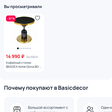
Вы просматривали
- 57 %
14 990 ₽
34 990 ₽
Кофейный столик
BRADEX Home Gloria BD-
3151366 черный
Почему покупают в Basicdecor
Большой ассортимент с
Один к