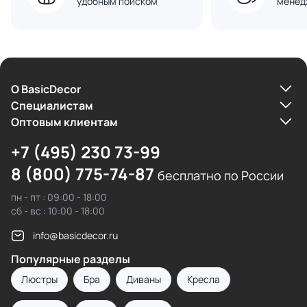
удобным поиском
менед
О BasicDecor
Cпециалистам
Оптовым клиентам
+7 (495) 230 73-99
8 (800) 775-74-87
бесплатно по России
пн - пт : 09:00 - 18:00
сб - вс : 10:00 - 18:00
info@basicdecor.ru
Популярные разделы
Люстры
Бра
Диваны
Кресла