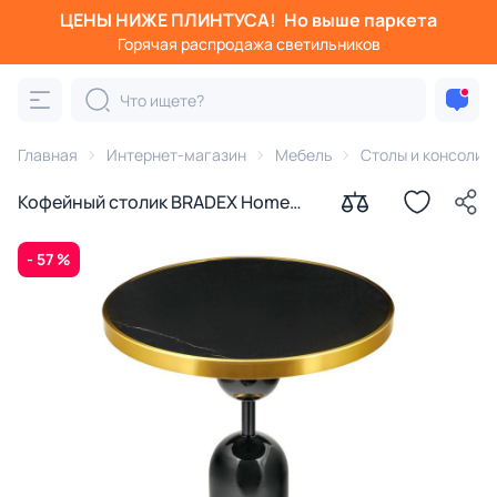
ЦЕНЫ НИЖЕ ПЛИНТУСА!
Но выше паркета
Горячая распродажа светильников
Главная
Интернет-магазин
Мебель
Столы и консоли
Кофейный столик BRADEX Home
Gloria BD-3151366 черный
- 57 %