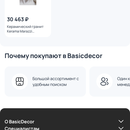
30 463 ₽
Керамический гранит
Kerama Marazzi
VT/B564/SG591820R
Ковер Давид 2 матовый
обрезной 119,5х238,5х0,9
Почему покупают в Basicdecor
Большой ассортимент с
Один к
удобным поиском
менед
О BasicDecor
Cпециалистам