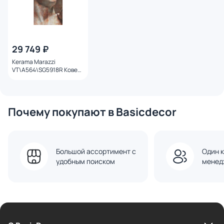
29 749 ₽
Kerama Marazzi
VT\A564\SG5918R Ковер
Давид 1 матовый
обрезной 119,5х238,5х1,1
Почему покупают в Basicdecor
Большой ассортимент с
Один к
удобным поиском
менед