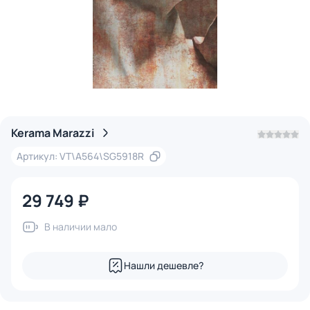
Kerama Marazzi
Артикул: VT\A564\SG5918R
29 749 ₽
В наличии мало
Нашли дешевле?