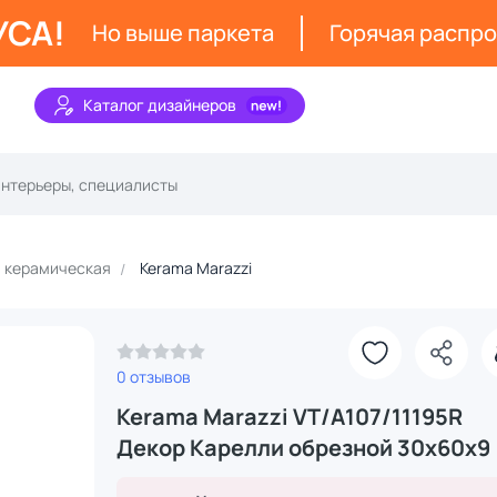
УСА!
Но выше паркета
Горячая распр
Каталог дизайнеров
керамическая
Kerama Marazzi
0 отзывов
Kerama Marazzi VT/A107/11195R
З
Декор Карелли обрезной 30x60x9