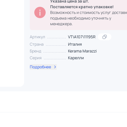
Указана цена за шт.
Поставляется кратно упаковке!
Возможность и стоимость услуг доставк
подъема необходимо уточнять у
менеджера.
Артикул
VT\A107\11195R
Страна
Италия
Бренд
Kerama Marazzi
Серия
Карелли
Подробнее