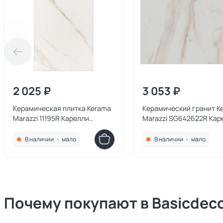
2 025 ₽
3 053 ₽
Керамическая плитка Kerama
Керамический гранит K
Marazzi 11195R Карелли
Marazzi SG642622R Кар
бежевый светлый глянцевый
бежевый светлый
обрезной 30x60x0,9
лаппатированный обре
В наличии
•
мало
В наличии
•
мало
60x60x0,9 (1,44)
Почему покупают в Basicdec