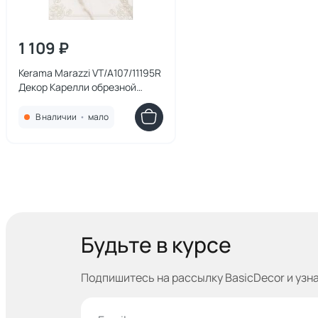
1 109 ₽
Kerama Marazzi VT/A107/11195R
Декор Карелли обрезной
30x60x9
В наличии
•
мало
Будьте в курсе
Подпишитесь на рассылку BasicDecor и узн