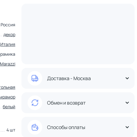
Россия
декор
Италия
ерамика
Marazzi
Доставка - Москва
гольная
 мрамор
Обмен и возврат
белый
Способы оплаты
4 шт