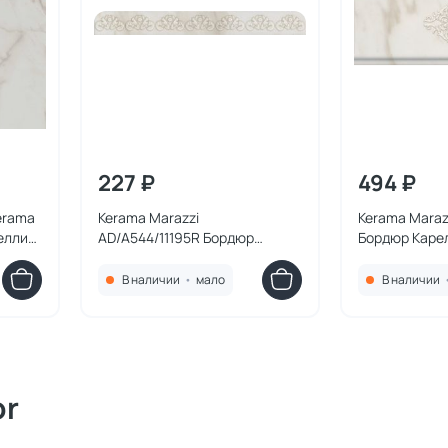
227 ₽
494 ₽
erama
Kerama Marazzi
Kerama Maraz
елли
AD/A544/11195R Бордюр
Бордюр Каре
Карелли обрезной 30x3,4x9
30x12x13
зной
В наличии
•
мало
В наличии
or