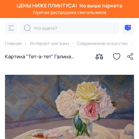
ЦЕНЫ НИЖЕ ПЛИНТУСА!
Но выше паркета
Горячая распродажа светильников
Главная
Интернет-магазин
Современное искусство
К
Картина "Тет-а-тет" Галина
Кудряшова-Табачковская