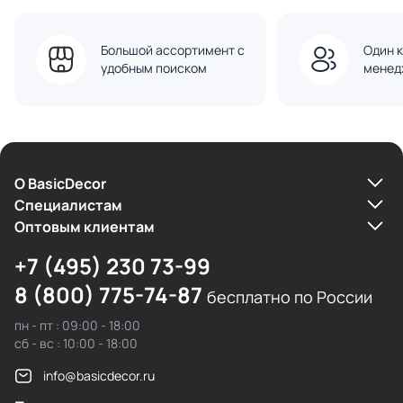
Большой ассортимент с
Один к
удобным поиском
менед
О BasicDecor
Cпециалистам
Оптовым клиентам
+7 (495) 230 73-99
8 (800) 775-74-87
бесплатно по России
пн - пт : 09:00 - 18:00
сб - вс : 10:00 - 18:00
info@basicdecor.ru