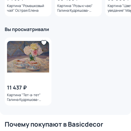
Картина "Ромашковый
Картина "Розы к чаю"
Картина "Цве
чай" Острая Елена
Галина Кудряшова-
увядание" Ма
Табачковская
Ширяева-Кол
Вы просматривали
11 437 ₽
Картина "Тет-а-тет"
Галина Кудряшова-
Табачковская
Почему покупают в Basicdecor