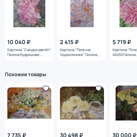
10 040 ₽
2 415 ₽
5 719 ₽
Картина "Сакура цветёт"
Картина "Пион на
Картина "Роз
Галина Кудряшова-
подоконнике" Галина
40x50 Галина
Табачковская
Кудряшова-
Кудряшова-
Табачковская
Табачковская
Похожие товары
7 735 ₽
30 498 ₽
30 000 ₽