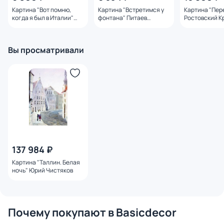
Картина "Вот помню,
Картина "Встретимся у
Картина "Пер
когда я был в Италии"
фонтана" Питаев
Ростовский К
Питаев Валерий
Валерий
Панов Игорь
Вы просматривали
137 984 ₽
Картина "Таллин. Белая
ночь" Юрий Чистяков
Почему покупают в Basicdecor