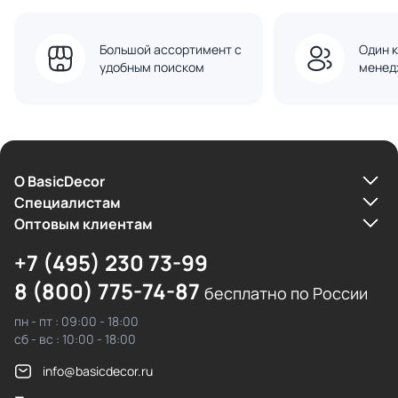
Большой ассортимент с
Один к
удобным поиском
менед
О BasicDecor
Cпециалистам
Оптовым клиентам
+7 (495) 230 73-99
8 (800) 775-74-87
бесплатно по России
пн - пт : 09:00 - 18:00
сб - вс : 10:00 - 18:00
info@basicdecor.ru