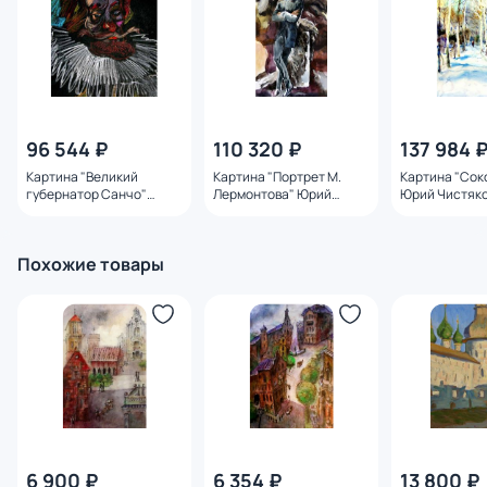
96 544 ₽
110 320 ₽
137 984 
Картина "Великий
Картина "Портрет М.
Картина "Сок
губернатор Санчо"
Лермонтова" Юрий
Юрий Чистяк
Юрий Чистяков
Чистяков
Похожие товары
6 900 ₽
6 354 ₽
13 800 ₽