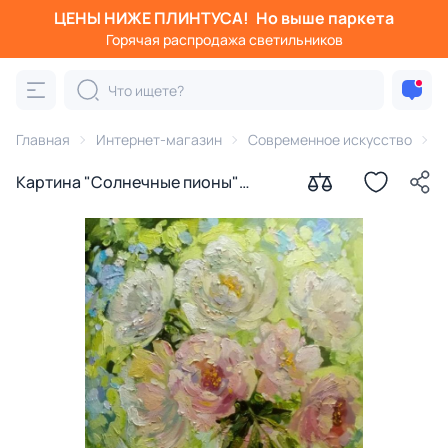
ЦЕНЫ НИЖЕ ПЛИНТУСА!
Но выше паркета
Горячая распродажа светильников
Главная
Интернет-магазин
Современное искусство
К
Картина "Солнечные пионы"
Наталья Герасимова