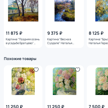
11 875 ₽
9 375 ₽
8 125 ₽
Картина "Поздняя осень
Картина "Весна в
Картина "Бры
в усадьбе Братцево"
Суздале" Наталья
Наталья Гера
Наталья Герасимова
Герасимова
Похожие товары
11 250 ₽
11 250 ₽
7 500 ₽