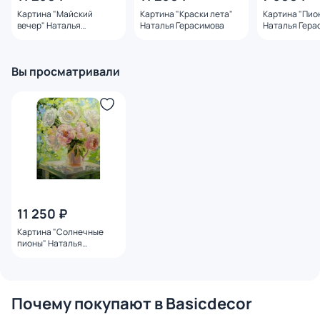
Картина "Майский
Картина "Краски лета"
Картина "Пио
вечер" Наталья
Наталья Герасимова
Наталья Гера
Герасимова
Вы просматривали
11 250 ₽
Картина "Солнечные
пионы" Наталья
Герасимова
Почему покупают в Basicdecor