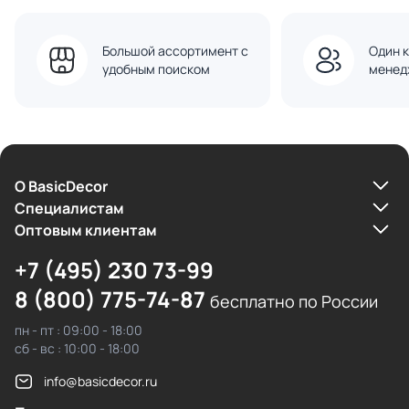
Большой ассортимент с
Один к
удобным поиском
менед
О BasicDecor
Cпециалистам
Оптовым клиентам
+7 (495) 230 73-99
8 (800) 775-74-87
бесплатно по России
пн - пт : 09:00 - 18:00
сб - вс : 10:00 - 18:00
info@basicdecor.ru